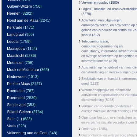
Vervoer en opslag
(1500)
Gulpen-Wittem
(756)
Logies-, maaltijd- en drankverstrekki
Heerlen
(3282)
(3279)
Horst aan de Maas
(2241)
Activiteiten van uitgeverijen,
omroepactiviteiten, en activiteiten op 
Kerkrade
(1471)
gebied van productie en distributie va
Landgraaf
(956)
inhoud
(212)
Leudal
(1759)
Telecommunicatie,
computerprogrammering en
Maasgouw
(1154)
consultancy, informatica-infrastructuu
Maastricht
(5236)
en overige activiteiten op het gebied 
informatiediensten
(819)
Meerssen
(759)
Activiteiten op het gebied van financië
Mook en Middelaar
(365)
dienstverlening en verzekeringen
(55
Nederweert
(1013)
Exploitatie van en handel in onroeren
Peel en Maas
(2157)
goed
(1235)
Wetenschappelijke en technische
Roerdalen
(787)
activiteiten en specialistische zakelijk
Roermond
(2830)
dienstverlening
(5228)
Simpelveld
(353)
Verhuur van roerende goederen en
overige zakelijke dienstverlening
(178
Sittard-Geleen
(3784)
Openbaar bestuur, overheidsdienste
Stein (L.)
(883)
en verplichte sociale verzekeringen
(
Vaals
(328)
Onderwijs
(1286)
Valkenburg aan de Geul
(848)
Gezondheids- en welzijnszorg
(4667)