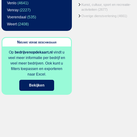
Venlo
(4641)
Kunst, cultuur, sport en recreatie-
activiteiten
(2677)
Venray
(2227)
Overige dienstverlening
(4661)
Voerendaal
(535)
Weert
(2408)
Nieuwe versie beschikbaar
Op
bedrijvenopdekaart.nl
vindt u
veel meer informatie per bedrijf en
veel meer bedrijven. Ook kunt u
filters toepassen en exporteren
naar Excel.
Bekijken