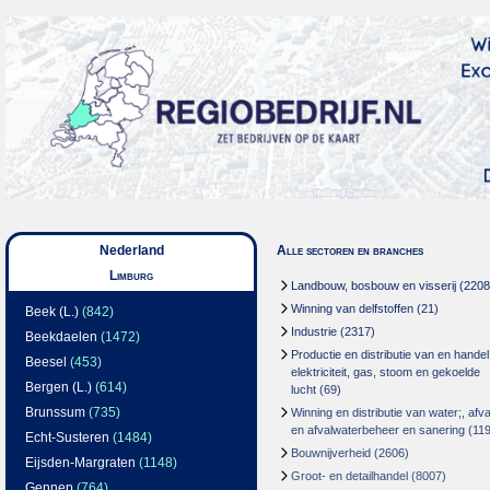
Nederland
Alle sectoren en branches
Limburg
Landbouw, bosbouw en visserij
(2208
Winning van delfstoffen
(21)
Beek (L.)
(842)
Industrie
(2317)
Beekdaelen
(1472)
Productie en distributie van en handel
Beesel
(453)
elektriciteit, gas, stoom en gekoelde
Bergen (L.)
(614)
lucht
(69)
Brunssum
(735)
Winning en distributie van water;, afva
en afvalwaterbeheer en sanering
(119
Echt-Susteren
(1484)
Bouwnijverheid
(2606)
Eijsden-Margraten
(1148)
Groot- en detailhandel
(8007)
Gennep
(764)