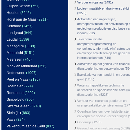
Vervoer en opslag
(1491)
Gulpen-Wittem
(751)
Logies-, maaltijd- en drankverstrekki
Heerlen
(3245)
(3275)
Horst aan de Maas
(2211)
Activiteiten van uitgeverijen,
omroepactiviteiten, en activiteiten op 
Kerkrade
(1457)
gebied van productie en distributie va
Landgraaf
(944)
inhoud
(212)
Leudal
(1739)
Telecommunicatie,
computerprogrammering en
Maasgouw
(1139)
consultancy, informatica-infrastructuu
Maastricht
(5151)
en overige activiteiten op het gebied 
informatiediensten
(819)
Meerssen
(746)
Activiteiten op het gebied van financië
Mook en Middelaar
(356)
dienstverlening en verzekeringen
(55
Nederweert
(1007)
Exploitatie van en handel in onroeren
Peel en Maas
(2136)
goed
(1235)
Wetenschappelijke en technische
Roerdalen
(774)
activiteiten en specialistische zakelijk
Roermond
(2802)
dienstverlening
(5228)
Simpelveld
(350)
Verhuur van roerende goederen en
overige zakelijke dienstverlening
(177
Sittard-Geleen
(3740)
Openbaar bestuur, overheidsdienste
Stein (L.)
(883)
en verplichte sociale verzekeringen
(
Vaals
(324)
Onderwijs
(1278)
Valkenburg aan de Geul
(837)
Gezondheids- en welzijnszorg
(4626)