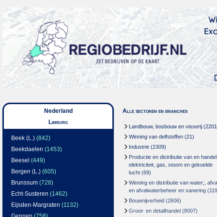
Nederland
Alle sectoren en branches
Limburg
Landbouw, bosbouw en visserij
(2201
Winning van delfstoffen
(21)
Beek (L.)
(842)
Industrie
(2309)
Beekdaelen
(1453)
Productie en distributie van en handel
Beesel
(449)
elektriciteit, gas, stoom en gekoelde
Bergen (L.)
(605)
lucht
(69)
Brunssum
(728)
Winning en distributie van water;, afva
en afvalwaterbeheer en sanering
(119
Echt-Susteren
(1462)
Bouwnijverheid
(2606)
Eijsden-Margraten
(1132)
Groot- en detailhandel
(8007)
Gennep
(758)