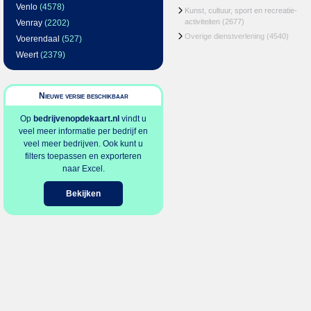
Venlo
(4578)
Kunst, cultuur, sport en recreatie-
activiteiten
(2677)
Venray
(2202)
Overige dienstverlening
(4540)
Voerendaal
(527)
Weert
(2379)
Nieuwe versie beschikbaar
Op
bedrijvenopdekaart.nl
vindt u
veel meer informatie per bedrijf en
veel meer bedrijven. Ook kunt u
filters toepassen en exporteren
naar Excel.
Bekijken