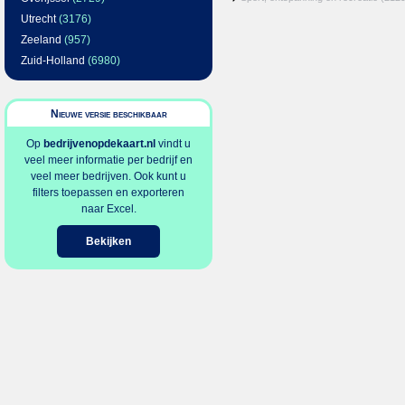
Utrecht
(3176)
Zeeland
(957)
Zuid-Holland
(6980)
Nieuwe versie beschikbaar
Op
bedrijvenopdekaart.nl
vindt u
veel meer informatie per bedrijf en
veel meer bedrijven. Ook kunt u
filters toepassen en exporteren
naar Excel.
Bekijken