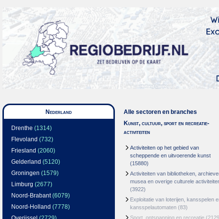
Nederland
Alle sectoren en branches
Kunst, cultuur, sport en recreatie-
Drenthe
(1314)
activiteiten
Flevoland
(732)
Activiteiten op het gebied van
Friesland
(2060)
scheppende en uitvoerende kunst
Gelderland
(5120)
(15880)
Groningen
(1579)
Activiteiten van bibliotheken, archieve
musea en overige culturele activiteite
Limburg
(2677)
(3922)
Noord-Brabant
(6079)
Exploitatie van loterijen, kansspelen 
Noord-Holland
(7778)
kansspelautomaten
(83)
Overijssel
(2729)
Sport, ontspanning en recreatie
(2129