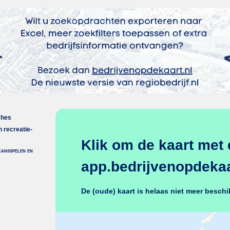
ches
n recreatie-
Klik om de kaart met 
 kansspelen en
app.bedrijvenopdekaar
De (oude) kaart is helaas niet meer beschi