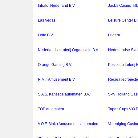
Intralot Nederland B.V.
Jack's Casino Til
Las Vegas
Leisure Center Bi
Lotto B.V.
Ludera
Nederlandse Loterij Organisatie B.V.
Nederlandse Stati
Orange Gaming B.V.
Postcode Loterij N
R.M.I. Amusement B.V.
Recreatieproject
S.A.S. Kansspelautomaten B.V.
SPV Holland Cas
TOP automaten
Tapas Cups V.O.F
V.O.F. Binko Amusementsautomaten
Vereniging Casin