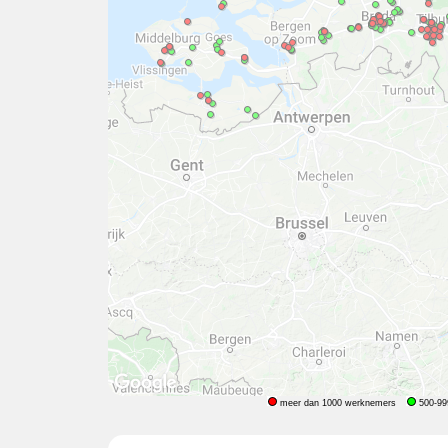
meer dan 1000 werknemers
500-99