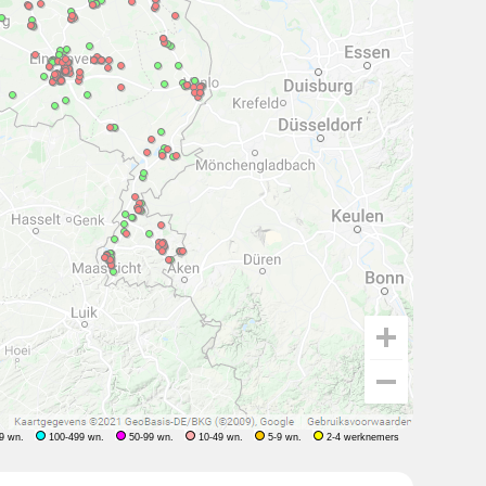
9 wn.
100-499 wn.
50-99 wn.
10-49 wn.
5-9 wn.
2-4 werknemers