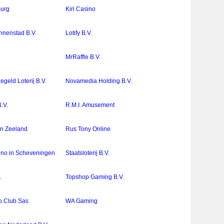
burg
Kiri Casino
nnenstad B.V.
Lotify B.V.
MrRaffle B.V.
egeld Loterij B.V.
Novamedia Holding B.V.
.V.
R.M.I. Amusement
en Zeeland
Rus Tony Online
ino in Scheveningen
Staatsloterij B.V.
.
Topshop Gaming B.V.
o Club Sas
WA Gaming