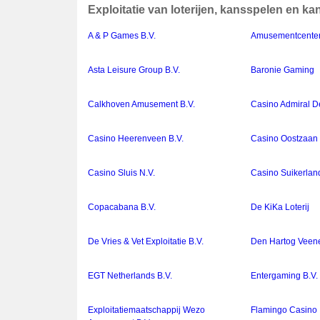
Exploitatie van loterijen, kansspelen en 
A & P Games B.V.
Amusementcenter
Asta Leisure Group B.V.
Baronie Gaming
Calkhoven Amusement B.V.
Casino Admiral D
Casino Heerenveen B.V.
Casino Oostzaan 
Casino Sluis N.V.
Casino Suikerlan
Copacabana B.V.
De KiKa Loterij
De Vries & Vet Exploitatie B.V.
Den Hartog Veene
EGT Netherlands B.V.
Entergaming B.V.
Exploitatiemaatschappij Wezo
Flamingo Casino