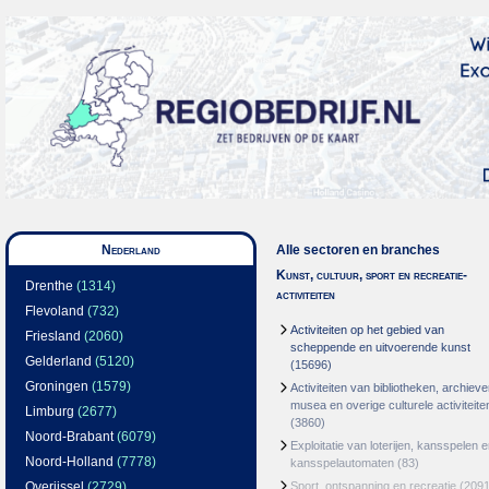
Nederland
Alle sectoren en branches
Kunst, cultuur, sport en recreatie-
Drenthe
(1314)
activiteiten
Flevoland
(732)
Activiteiten op het gebied van
Friesland
(2060)
scheppende en uitvoerende kunst
Gelderland
(5120)
(15696)
Groningen
(1579)
Activiteiten van bibliotheken, archieve
musea en overige culturele activiteite
Limburg
(2677)
(3860)
Noord-Brabant
(6079)
Exploitatie van loterijen, kansspelen 
Noord-Holland
(7778)
kansspelautomaten
(83)
Overijssel
(2729)
Sport, ontspanning en recreatie
(2091