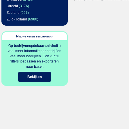
Utrecht
(3176)
Zeeland
(957)
Zuid-Holland
(6980)
Nieuwe versie beschikbaar
Op
bedrijvenopdekaart.nl
vindt u
veel meer informatie per bedrijf en
veel meer bedrijven. Ook kunt u
filters toepassen en exporteren
naar Excel.
Bekijken