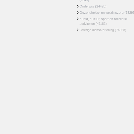
(1043)
Onderwijs
(24428)
Gezondheids- en welzijnszorg
(7329
Kunst, cultuur, sport en recreatie-
activiteiten
(41181)
Overige dienstverlening
(74958)