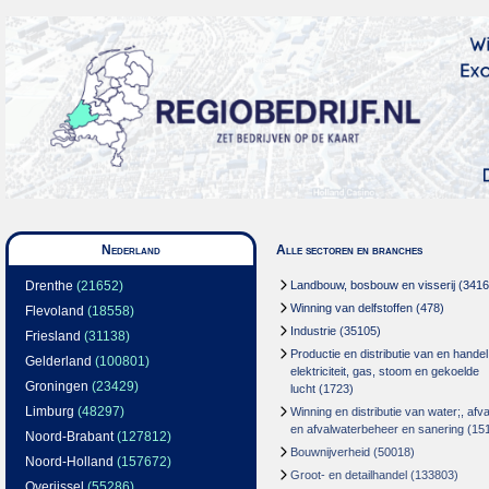
Nederland
Alle sectoren en branches
Drenthe
(21652)
Landbouw, bosbouw en visserij
(3416
Winning van delfstoffen
(478)
Flevoland
(18558)
Industrie
(35105)
Friesland
(31138)
Productie en distributie van en handel
Gelderland
(100801)
elektriciteit, gas, stoom en gekoelde
Groningen
(23429)
lucht
(1723)
Limburg
(48297)
Winning en distributie van water;, afva
en afvalwaterbeheer en sanering
(15
Noord-Brabant
(127812)
Bouwnijverheid
(50018)
Noord-Holland
(157672)
Groot- en detailhandel
(133803)
Overijssel
(55286)