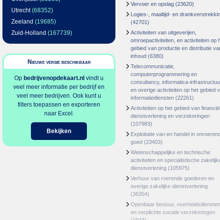
Vervoer en opslag
(23620)
Utrecht
(68352)
Logies-, maaltijd- en drankverstrekki
Zeeland
(19685)
(42701)
Zuid-Holland
(167739)
Activiteiten van uitgeverijen,
omroepactiviteiten, en activiteiten op 
gebied van productie en distributie va
inhoud
(6380)
Nieuwe versie beschikbaar
Telecommunicatie,
computerprogrammering en
Op
bedrijvenopdekaart.nl
vindt u
consultancy, informatica-infrastructuu
veel meer informatie per bedrijf en
en overige activiteiten op het gebied 
veel meer bedrijven. Ook kunt u
informatiediensten
(22261)
filters toepassen en exporteren
Activiteiten op het gebied van financië
naar Excel.
dienstverlening en verzekeringen
(107983)
Bekijken
Exploitatie van en handel in onroeren
goed
(23403)
Wetenschappelijke en technische
activiteiten en specialistische zakelijk
dienstverlening
(105975)
Verhuur van roerende goederen en
overige zakelijke dienstverlening
(36354)
Openbaar bestuur, overheidsdienste
en verplichte sociale verzekeringen