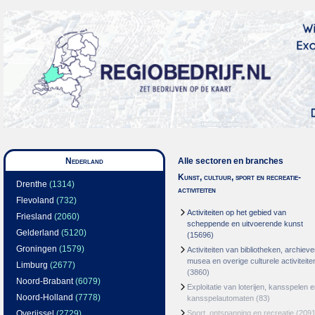
Nederland
Alle sectoren en branches
Kunst, cultuur, sport en recreatie-
Drenthe
(1314)
activiteiten
Flevoland
(732)
Activiteiten op het gebied van
Friesland
(2060)
scheppende en uitvoerende kunst
Gelderland
(5120)
(15696)
Groningen
(1579)
Activiteiten van bibliotheken, archieve
musea en overige culturele activiteite
Limburg
(2677)
(3860)
Noord-Brabant
(6079)
Exploitatie van loterijen, kansspelen 
Noord-Holland
(7778)
kansspelautomaten
(83)
Overijssel
(2729)
Sport, ontspanning en recreatie
(2091