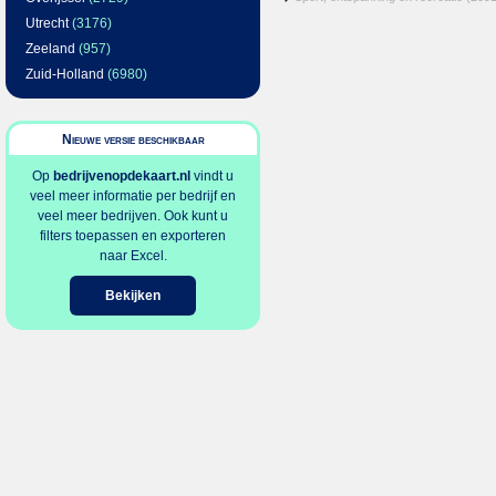
Utrecht
(3176)
Zeeland
(957)
Zuid-Holland
(6980)
Nieuwe versie beschikbaar
Op
bedrijvenopdekaart.nl
vindt u
veel meer informatie per bedrijf en
veel meer bedrijven. Ook kunt u
filters toepassen en exporteren
naar Excel.
Bekijken