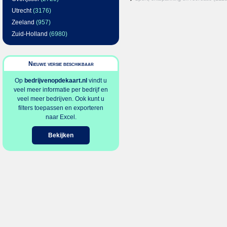
Utrecht
(3176)
Zeeland
(957)
Zuid-Holland
(6980)
Nieuwe versie beschikbaar
Op
bedrijvenopdekaart.nl
vindt u
veel meer informatie per bedrijf en
veel meer bedrijven. Ook kunt u
filters toepassen en exporteren
naar Excel.
Bekijken