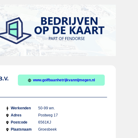
B.V.
www.golfbaanhetrijkvannijmegen.nl
Werkenden
50-99 wn.
Adres
Postweg 17
Postcode
6561KJ
Plaatsnaam
Groesbeek