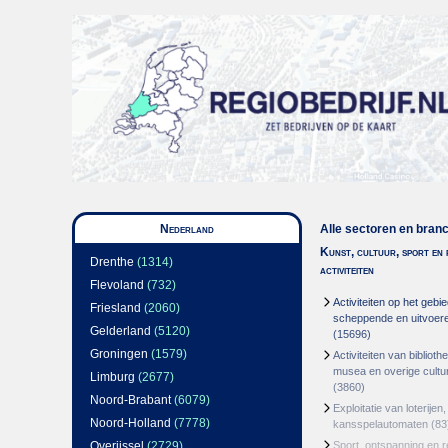
Nederland
Alle sectoren en bran
Kunst, cultuur, sport en 
Drenthe
(1314)
activiteiten
Flevoland
(732)
Activiteiten op het gebi
Friesland
(2060)
scheppende en uitvoer
Gelderland
(5120)
(15696)
Groningen
(1579)
Activiteiten van bibliot
musea en overige culture
Limburg
(2677)
(3860)
Noord-Brabant
(6079)
Exploitatie van loterije
Noord-Holland
(7778)
kansspelautomaten
(83
Overijssel
(2729)
Sport, ontspanning en r