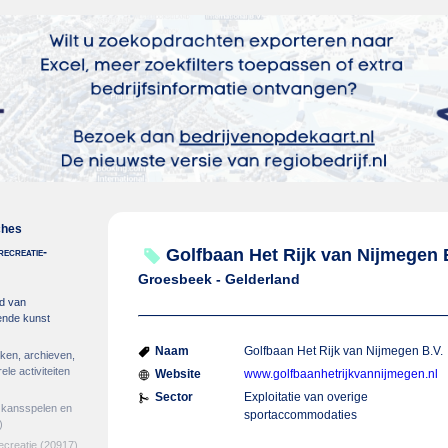
ches
recreatie-
Golfbaan Het Rijk van Nijmegen 
Groesbeek - Gelderland
ed van
ende kunst
Naam
Golfbaan Het Rijk van Nijmegen B.V.
heken, archieven,
le activiteiten
Website
www.golfbaanhetrijkvannijmegen.nl
Sector
Exploitatie van overige
n, kansspelen en
sportaccommodaties
)
ecreatie
(20917)