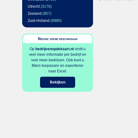
Utrecht
(3176)
Zeeland
(957)
Zuid-Holland
(6980)
Nieuwe versie beschikbaar
Op
bedrijvenopdekaart.nl
vindt u
veel meer informatie per bedrijf en
veel meer bedrijven. Ook kunt u
filters toepassen en exporteren
naar Excel.
Bekijken