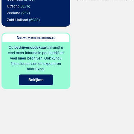
Utrecht
(3176)
Zeeland
(957)
Zuid-Holland
(6980)
Nieuwe versie beschikbaar
Op
bedrijvenopdekaart.nl
vindt u
veel meer informatie per bedrijf en
veel meer bedrijven. Ook kunt u
filters toepassen en exporteren
naar Excel.
Bekijken