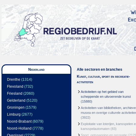
Nederland
Alle sectoren en branches
Kunst, cultuur, sport en recreatie-
Drenthe
(1314)
activiteiten
Flevoland
(732)
Activiteiten op het gebied van
Friesland
(2060)
scheppende en uitvoerende kunst
Gelderland
(5120)
(15880)
Groningen
(1579)
Activiteiten van bibliotheken, archieve
musea en overige culturele activiteite
Limburg
(2677)
(3922)
Noord-Brabant
(6079)
Exploitatie van loterijen, kansspelen 
Noord-Holland
(7778)
kansspelautomaten
(83)
Overijssel
(2729)
Sport, ontspanning en recreatie
(2129