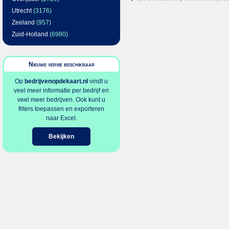
Utrecht
(3176)
Zeeland
(957)
Zuid-Holland
(6980)
Nieuwe versie beschikbaar
Op
bedrijvenopdekaart.nl
vindt u
veel meer informatie per bedrijf en
veel meer bedrijven. Ook kunt u
filters toepassen en exporteren
naar Excel.
Bekijken