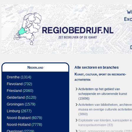
Nederland
Alle sectoren en branches
Kunst, cultuur, sport en recreatie-
Drenthe
(1314)
activiteiten
Flevoland
(732)
Activiteiten op het gebied van
Friesland
(2060)
scheppende en uitvoerende kunst
Gelderland
(5120)
(15696)
Groningen
(1579)
Activiteiten van bibliotheken, archieve
musea en overige culturele activiteite
Limburg
(2677)
(3860)
Noord-Brabant
(6079)
Exploitatie van loterijen, kansspelen 
Noord-Holland
(7778)
kansspelautomaten
(83)
Overijssel
(2729)
Sport, ontspanning en recreatie
(2091