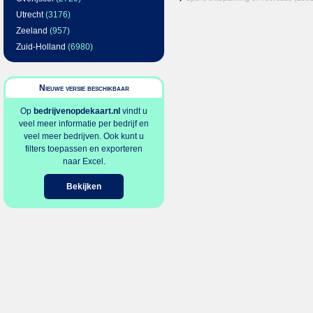
Utrecht
(3176)
Zeeland
(957)
Zuid-Holland
(6980)
Nieuwe versie beschikbaar
Op
bedrijvenopdekaart.nl
vindt u
veel meer informatie per bedrijf en
veel meer bedrijven. Ook kunt u
filters toepassen en exporteren
naar Excel.
Bekijken