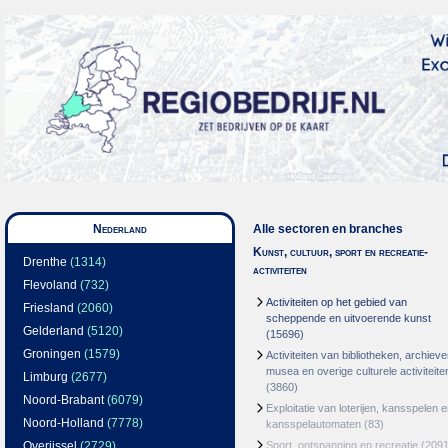
Nederland
Alle sectoren en branches
Kunst, cultuur, sport en recreatie-
Drenthe
(1314)
activiteiten
Flevoland
(732)
Activiteiten op het gebied van
Friesland
(2060)
scheppende en uitvoerende kunst
Gelderland
(5120)
(15696)
Groningen
(1579)
Activiteiten van bibliotheken, archieve
musea en overige culturele activiteite
Limburg
(2677)
(3860)
Noord-Brabant
(6079)
Exploitatie van loterijen, kansspelen 
Noord-Holland
(7778)
kansspelautomaten
(83)
Overijssel
(2729)
Sport, ontspanning en recreatie
(2091