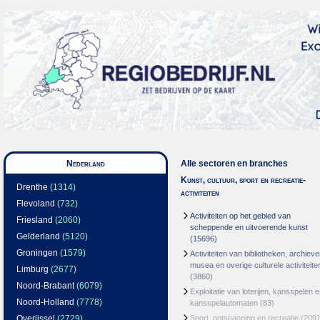
Nederland
Alle sectoren en branches
Kunst, cultuur, sport en recreatie-
Drenthe
(1314)
activiteiten
Flevoland
(732)
Activiteiten op het gebied van
Friesland
(2060)
scheppende en uitvoerende kunst
Gelderland
(5120)
(15696)
Groningen
(1579)
Activiteiten van bibliotheken, archieve
musea en overige culturele activiteite
Limburg
(2677)
(3860)
Noord-Brabant
(6079)
Exploitatie van loterijen, kansspelen 
Noord-Holland
(7778)
kansspelautomaten
(83)
Overijssel
(2729)
Sport, ontspanning en recreatie
(2091