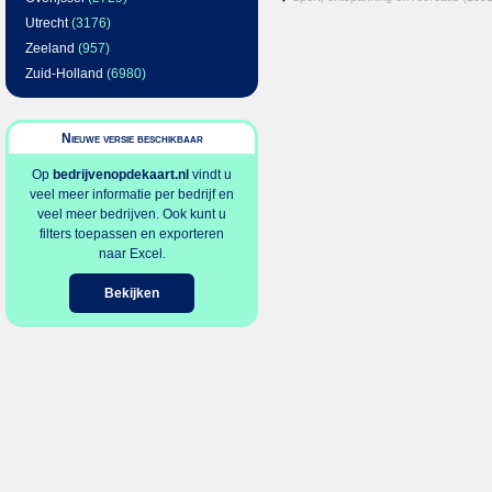
Utrecht
(3176)
Zeeland
(957)
Zuid-Holland
(6980)
Nieuwe versie beschikbaar
Op
bedrijvenopdekaart.nl
vindt u
veel meer informatie per bedrijf en
veel meer bedrijven. Ook kunt u
filters toepassen en exporteren
naar Excel.
Bekijken