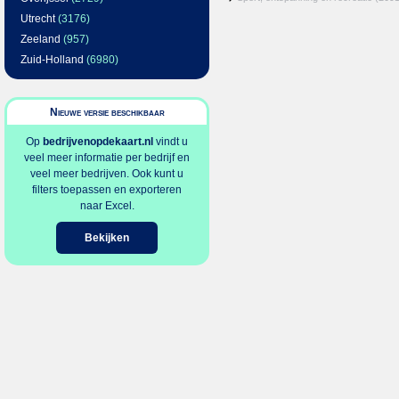
Utrecht
(3176)
Zeeland
(957)
Zuid-Holland
(6980)
Nieuwe versie beschikbaar
Op
bedrijvenopdekaart.nl
vindt u
veel meer informatie per bedrijf en
veel meer bedrijven. Ook kunt u
filters toepassen en exporteren
naar Excel.
Bekijken