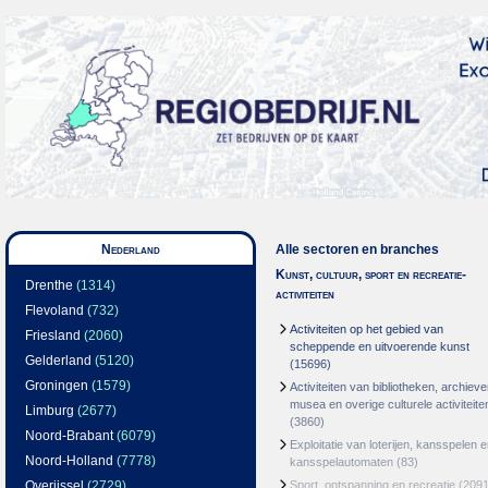
Nederland
Alle sectoren en branches
Kunst, cultuur, sport en recreatie-
Drenthe
(1314)
activiteiten
Flevoland
(732)
Activiteiten op het gebied van
Friesland
(2060)
scheppende en uitvoerende kunst
Gelderland
(5120)
(15696)
Groningen
(1579)
Activiteiten van bibliotheken, archieve
musea en overige culturele activiteite
Limburg
(2677)
(3860)
Noord-Brabant
(6079)
Exploitatie van loterijen, kansspelen 
Noord-Holland
(7778)
kansspelautomaten
(83)
Overijssel
(2729)
Sport, ontspanning en recreatie
(2091