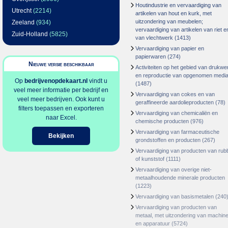
Houtindustrie en vervaardiging van
Utrecht
(2214)
artikelen van hout en kurk, met
uitzondering van meubelen;
Zeeland
(934)
vervaardiging van artikelen van riet e
Zuid-Holland
(5825)
van vlechtwerk
(1413)
Vervaardiging van papier en
papierwaren
(274)
Nieuwe versie beschikbaar
Activiteiten op het gebied van drukwe
en reproductie van opgenomen medi
Op
bedrijvenopdekaart.nl
vindt u
(1487)
veel meer informatie per bedrijf en
Vervaardiging van cokes en van
veel meer bedrijven. Ook kunt u
geraffineerde aardolieproducten
(78)
filters toepassen en exporteren
Vervaardiging van chemicaliën en
naar Excel.
chemische producten
(976)
Vervaardiging van farmaceutische
Bekijken
grondstoffen en producten
(267)
Vervaardiging van producten van rub
of kunststof
(1111)
Vervaardiging van overige niet-
metaalhoudende minerale producten
(1223)
Vervaardiging van basismetalen
(240
Vervaardiging van producten van
metaal, met uitzondering van machin
en apparatuur
(5724)