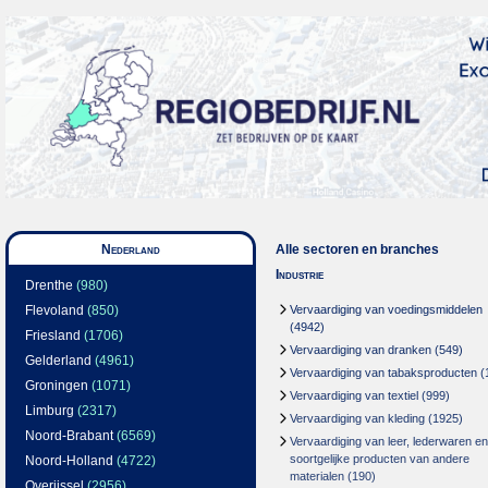
Nederland
Alle sectoren en branches
Industrie
Drenthe
(980)
Flevoland
(850)
Vervaardiging van voedingsmiddelen
(4942)
Friesland
(1706)
Vervaardiging van dranken
(549)
Gelderland
(4961)
Vervaardiging van tabaksproducten
(
Groningen
(1071)
Vervaardiging van textiel
(999)
Limburg
(2317)
Vervaardiging van kleding
(1925)
Noord-Brabant
(6569)
Vervaardiging van leer, lederwaren en
soortgelijke producten van andere
Noord-Holland
(4722)
materialen
(190)
Overijssel
(2956)