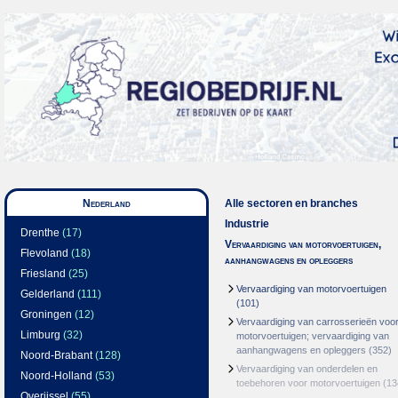
Nederland
Alle sectoren en branches
Industrie
Drenthe
(17)
Vervaardiging van motorvoertuigen,
Flevoland
(18)
aanhangwagens en opleggers
Friesland
(25)
Vervaardiging van motorvoertuigen
Gelderland
(111)
(101)
Groningen
(12)
Vervaardiging van carrosserieën voo
Limburg
(32)
motorvoertuigen; vervaardiging van
aanhangwagens en opleggers
(352)
Noord-Brabant
(128)
Vervaardiging van onderdelen en
Noord-Holland
(53)
toebehoren voor motorvoertuigen
(13
Overijssel
(55)