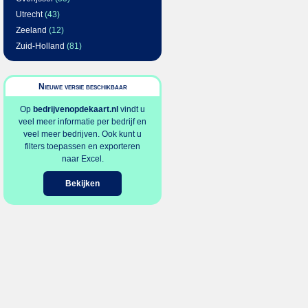
Utrecht
(43)
Zeeland
(12)
Zuid-Holland
(81)
Nieuwe versie beschikbaar
Op
bedrijvenopdekaart.nl
vindt u
veel meer informatie per bedrijf en
veel meer bedrijven. Ook kunt u
filters toepassen en exporteren
naar Excel.
Bekijken