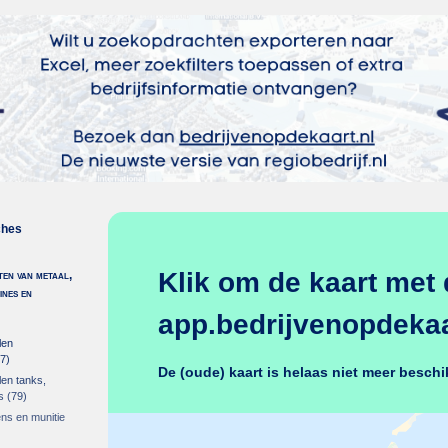
ches
Klik om de kaart met 
ten van metaal,
ines en
app.bedrijvenopdekaar
len
7)
De (oude) kaart is helaas niet meer beschi
len tanks,
s
(79)
ns en munitie