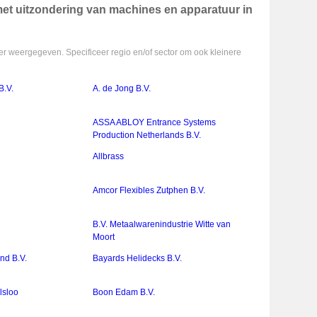
met uitzondering van machines en apparatuur in
r weergegeven. Specificeer regio en/of sector om ook kleinere
B.V.
A. de Jong B.V.
ASSA ABLOY Entrance Systems
Production Netherlands B.V.
Allbrass
Amcor Flexibles Zutphen B.V.
B.V. Metaalwarenindustrie Witte van
Moort
nd B.V.
Bayards Helidecks B.V.
Elsloo
Boon Edam B.V.