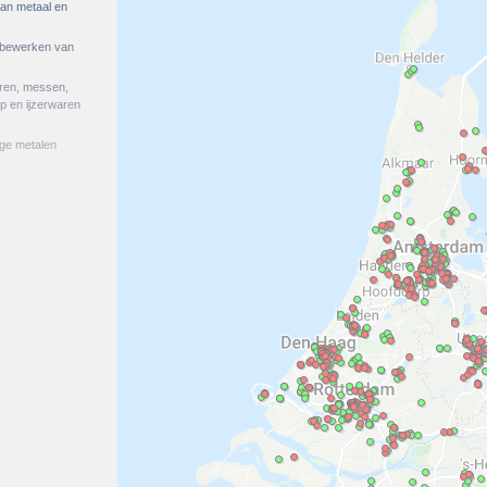
an metaal en
 bewerken van
aren, messen,
p en ijzerwaren
ige metalen