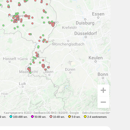
9 wn.
100-499 wn.
50-99 wn.
10-49 wn.
5-9 wn.
2-4 werknemers