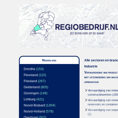
Nederland
Alle sectoren en bran
Industrie
Drenthe
(153)
Vervaardiging van produc
Flevoland
(115)
met uitzondering van mach
Friesland
(267)
apparatuur
Gelderland
(805)
Vervaardiging van meta
Groningen
(149)
constructiewerken
(165
Limburg
(421)
Vervaardiging van meta
reservoirs en container
Noord-Brabant
(1304)
Vervaardiging van wape
Noord-Holland
(578)
(1)
Overijssel
(502)