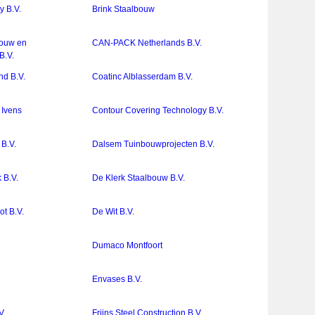
 B.V.
Brink Staalbouw
bouw en
CAN-PACK Netherlands B.V.
B.V.
nd B.V.
Coatinc Alblasserdam B.V.
 Ivens
Contour Covering Technology B.V.
 B.V.
Dalsem Tuinbouwprojecten B.V.
 B.V.
De Klerk Staalbouw B.V.
t B.V.
De Wit B.V.
Dumaco Montfoort
.
Envases B.V.
V.
Frijns Steel Construction B.V.