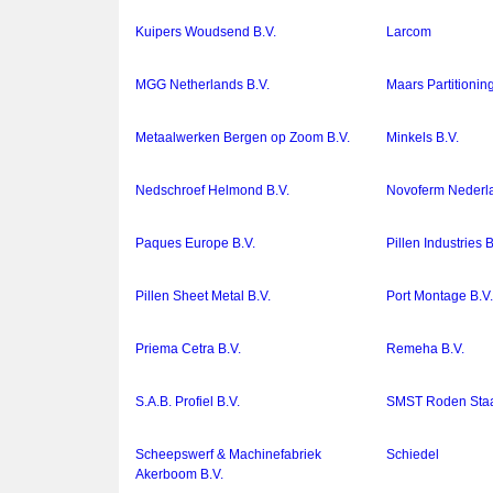
Kuipers Woudsend B.V.
Larcom
MGG Netherlands B.V.
Maars Partitionin
Metaalwerken Bergen op Zoom B.V.
Minkels B.V.
Nedschroef Helmond B.V.
Novoferm Nederla
Paques Europe B.V.
Pillen Industries B
Pillen Sheet Metal B.V.
Port Montage B.V
Priema Cetra B.V.
Remeha B.V.
S.A.B. Profiel B.V.
SMST Roden Staa
Scheepswerf & Machinefabriek
Schiedel
Akerboom B.V.