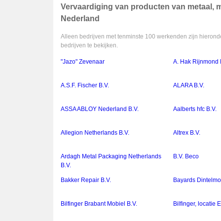
Vervaardiging van producten van metaal, 
Nederland
Alleen bedrijven met tenminste 100 werkenden zijn hieronde
bedrijven te bekijken.
"Jazo" Zevenaar
A. Hak Rijnmond 
A.S.F. Fischer B.V.
ALARA B.V.
ASSA ABLOY Nederland B.V.
Aalberts hfc B.V.
Allegion Netherlands B.V.
Altrex B.V.
Ardagh Metal Packaging Netherlands
B.V. Beco
B.V.
Bakker Repair B.V.
Bayards Dintelmo
Bilfinger Brabant Mobiel B.V.
Bilfinger, locatie 