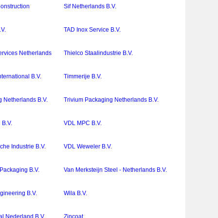
Construction
Sif Netherlands B.V.
V.
TAD Inox Service B.V.
ervices Netherlands
Thielco Staalindustrie B.V.
ernational B.V.
Timmerije B.V.
g Netherlands B.V.
Trivium Packaging Netherlands B.V.
 B.V.
VDL MPC B.V.
he Industrie B.V.
VDL Weweler B.V.
 Packaging B.V.
Van Merksteijn Steel - Netherlands B.V.
ineering B.V.
Wila B.V.
l Nederland B.V.
Zincoat