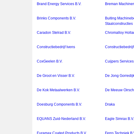
Brand Energy Services B.V.
Breman Machinery
Brinks Components B.V.
Buiting Machine
Staalconstructies 
Caradon Stelrad B.V.
Chromalloy Holla
Constructiebedrijf Ivens
Constructiebedrijf
CoxGeelen B.V.
Cuijpers Services
De Groot en Visser B.V.
De Jong Gorredijk
De Kok Metaalwerken B.V.
De Meeuw Oirscho
Doesburg Components B.V.
Draka
EQUANS Zuid-Nederland B.V.
Eagle Simrax B.V
Euramax Coated Products B.V.
Ferro Techniek B.