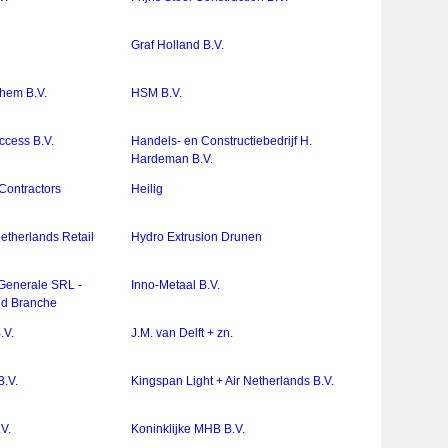
Graf Holland B.V.
hem B.V.
HSM B.V.
cess B.V.
Handels- en Constructiebedrijf H.
Hardeman B.V.
Contractors
Heilig
etherlands Retail
Hydro Extrusion Drunen
 Generale SRL -
Inno-Metaal B.V.
nd Branche
.V.
J.M. van Delft + zn.
.V.
Kingspan Light + Air Netherlands B.V.
.V.
Koninklijke MHB B.V.