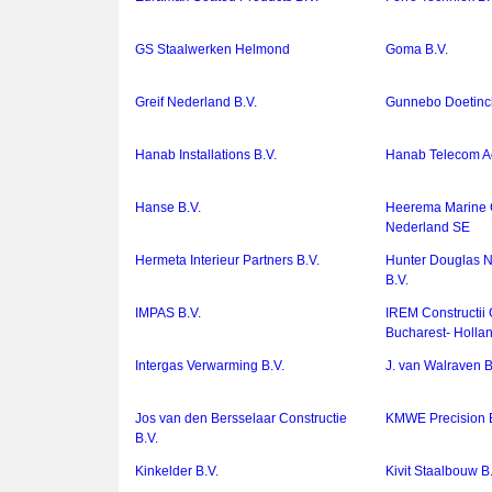
GS Staalwerken Helmond
Goma B.V.
Greif Nederland B.V.
Gunnebo Doetinc
Hanab Installations B.V.
Hanab Telecom Ac
Hanse B.V.
Heerema Marine 
Nederland SE
Hermeta Interieur Partners B.V.
Hunter Douglas N
B.V.
IMPAS B.V.
IREM Constructii
Bucharest- Holla
Intergas Verwarming B.V.
J. van Walraven B
Jos van den Bersselaar Constructie
KMWE Precision B
B.V.
Kinkelder B.V.
Kivit Staalbouw B