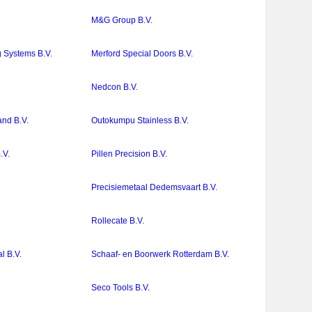
M&G Group B.V.
g Systems B.V.
Merford Special Doors B.V.
Nedcon B.V.
nd B.V.
Outokumpu Stainless B.V.
.V.
Pillen Precision B.V.
.
Precisiemetaal Dedemsvaart B.V.
Rollecate B.V.
l B.V.
Schaaf- en Boorwerk Rotterdam B.V.
Seco Tools B.V.