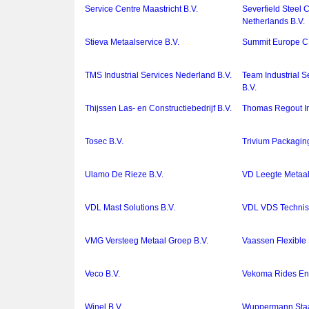
Service Centre Maastricht B.V.
Severfield Steel 
Netherlands B.V.
Stieva Metaalservice B.V.
Summit Europe C.
TMS Industrial Services Nederland B.V.
Team Industrial S
B.V.
Thijssen Las- en Constructiebedrijf B.V.
Thomas Regout Int
Tosec B.V.
Trivium Packagin
Ulamo De Rieze B.V.
VD Leegte Metaal
VDL Mast Solutions B.V.
VDL VDS Technisc
VMG Versteeg Metaal Groep B.V.
Vaassen Flexible
Veco B.V.
Vekoma Rides Eng
Winel B.V.
Wuppermann Staa