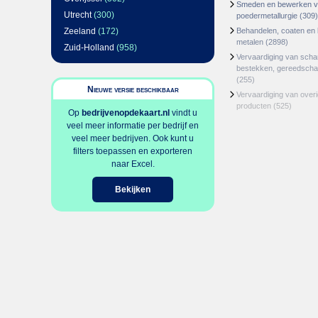
Smeden en bewerken v
Utrecht
(300)
poedermetallurgie
(309)
Zeeland
(172)
Behandelen, coaten en
metalen
(2898)
Zuid-Holland
(958)
Vervaardiging van sch
bestekken, gereedscha
(255)
Nieuwe versie beschikbaar
Vervaardiging van over
producten
(525)
Op
bedrijvenopdekaart.nl
vindt u
veel meer informatie per bedrijf en
veel meer bedrijven. Ook kunt u
filters toepassen en exporteren
naar Excel.
Bekijken