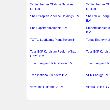
Schlumberger Offshore Services
Schlumberger Off
Limited
Limited
Shell Caspian Pipeline Holdings B.V.
Shell New Energi
B.V.
Shell Upstream Albania B.V.
Smeermiddelen In
B.V.
TOTAL Lubricants Plant Beverwijk
Tenaz Energy Net
Total E&P Kurdistan Region of Iraq
Total E&P Kurdist
(Taza) B.V.
TotalEnergies EP Absheron B.V.
TotalEnergies EP 
Transnational Blenders B.V.
VPR Energy B.V.
Valvoline Holdings 2 B.V.
Viterra Botlek B.V