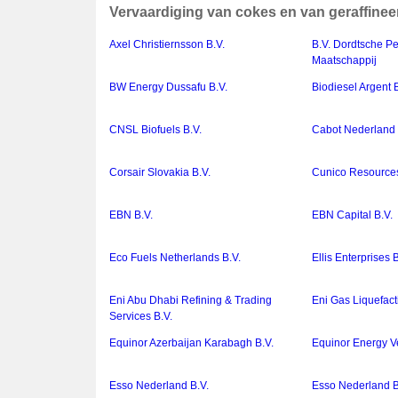
Vervaardiging van cokes en van geraffinee
Axel Christiernsson B.V.
B.V. Dordtsche P
Maatschappij
BW Energy Dussafu B.V.
Biodiesel Argent B
CNSL Biofuels B.V.
Cabot Nederland
Corsair Slovakia B.V.
Cunico Resources
EBN B.V.
EBN Capital B.V.
Eco Fuels Netherlands B.V.
Ellis Enterprises B
Eni Abu Dhabi Refining & Trading
Eni Gas Liquefact
Services B.V.
Equinor Azerbaijan Karabagh B.V.
Equinor Energy V
Esso Nederland B.V.
Esso Nederland B