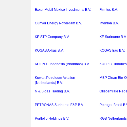
ExxonMobil Mexico Investments B.V.
Firmtec B.V.
Gunvor Energy Rotterdam B.V.
Interflon B.V.
KE STP Company B.V.
KE Suriname B.V.
KOGAS Akkas B.V.
KOGAS Iraq B.V.
KUFPEC Indonesia (Anambas) B.V.
KUFPEC Indonesia
Kuwait Petroleum Aviation
MBP Clean Bio-Oi
(Netherlands) B.V.
N & B gas Trading B.V.
Oliecentrale Ned
PETRONAS Suriname E&P B.V.
Petrogal Brasil B.
Portfolio Holdings B.V.
RGB Netherlands 