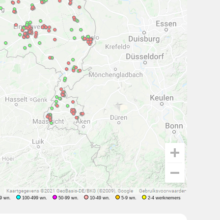
9 wn.
100-499 wn.
50-99 wn.
10-49 wn.
5-9 wn.
2-4 werknemers