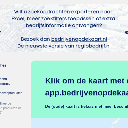
ches
Klik om de kaart met 
n van
oducten
app.bedrijvenopdekaar
esovenproducten
fineerde
De (oude) kaart is helaas niet meer beschi
n producten uit
7)