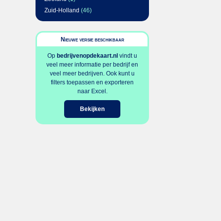
Zuid-Holland
(46)
Nieuwe versie beschikbaar
Op
bedrijvenopdekaart.nl
vindt u
veel meer informatie per bedrijf en
veel meer bedrijven. Ook kunt u
filters toepassen en exporteren
naar Excel.
Bekijken