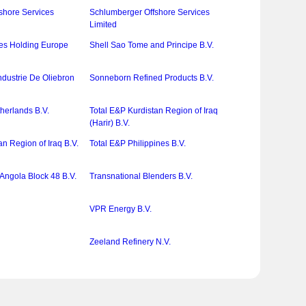
shore Services
Schlumberger Offshore Services
Limited
es Holding Europe
Shell Sao Tome and Principe B.V.
dustrie De Oliebron
Sonneborn Refined Products B.V.
herlands B.V.
Total E&P Kurdistan Region of Iraq
(Harir) B.V.
an Region of Iraq B.V.
Total E&P Philippines B.V.
Angola Block 48 B.V.
Transnational Blenders B.V.
VPR Energy B.V.
.
Zeeland Refinery N.V.