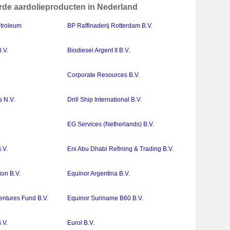
rde aardolieproducten in Nederland
etroleum
BP Raffinaderij Rotterdam B.V.
.V.
Biodiesel Argent II B.V.
Corporate Resources B.V.
 N.V.
Drill Ship International B.V.
EG Services (Netherlands) B.V.
.V.
Eni Abu Dhabi Refining & Trading B.V.
ion B.V.
Equinor Argentina B.V.
entures Fund B.V.
Equinor Suriname B60 B.V.
.V.
Eurol B.V.