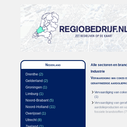
Nederland
Alle sectoren en bran
Industrie
Drenthe
(2)
Vervaardiging van cokes e
Gelderland
(2)
geraffineerde aardoliepr
Groningen
(1)
Vervaardiging van cok
Limburg
(1)
(1)
Noord-Brabant
(5)
Vervaardiging van geraf
Noord-Holland
(11)
aardolieproducten en va
fossiele brandstoffen
(7
Overijssel
(1)
Utrecht
(8)
Zeeland
(1)