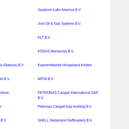
Gazprom Latin America B.V.
Jord Oil & Gas Systems B.V.
KLT B.V.
KOGAS Mansuriya B.V.
 (Natuna) B.V.
Kaarsenfabriek Hoogeland Kristen
ls B.V.
MFOil B.V.
erland
PETRONAS Carigali International E&P
B.V.
V.
Petronas Carigali Iraq Holding B.V.
B.V.
SHELL Nederland Raffinaderij B.V.