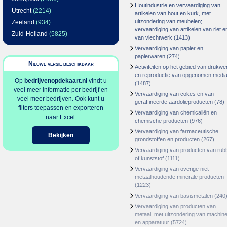
Houtindustrie en vervaardiging van
Utrecht
(2214)
artikelen van hout en kurk, met
uitzondering van meubelen;
Zeeland
(934)
vervaardiging van artikelen van riet e
Zuid-Holland
(5825)
van vlechtwerk
(1413)
Vervaardiging van papier en
papierwaren
(274)
Nieuwe versie beschikbaar
Activiteiten op het gebied van drukwe
en reproductie van opgenomen medi
Op
bedrijvenopdekaart.nl
vindt u
(1487)
veel meer informatie per bedrijf en
Vervaardiging van cokes en van
veel meer bedrijven. Ook kunt u
geraffineerde aardolieproducten
(78)
filters toepassen en exporteren
Vervaardiging van chemicaliën en
naar Excel.
chemische producten
(976)
Vervaardiging van farmaceutische
Bekijken
grondstoffen en producten
(267)
Vervaardiging van producten van rub
of kunststof
(1111)
Vervaardiging van overige niet-
metaalhoudende minerale producten
(1223)
Vervaardiging van basismetalen
(240
Vervaardiging van producten van
metaal, met uitzondering van machin
en apparatuur
(5724)