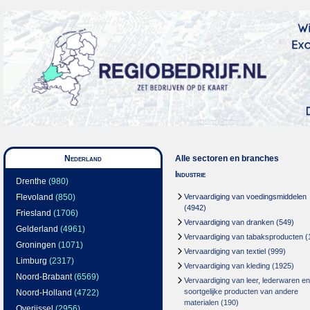
Nederland
Alle sectoren en branches
Industrie
Drenthe
(980)
Flevoland
(850)
Vervaardiging van voedingsmiddelen
(4942)
Friesland
(1706)
Vervaardiging van dranken
(549)
Gelderland
(4961)
Vervaardiging van tabaksproducten
(
Groningen
(1071)
Vervaardiging van textiel
(999)
Limburg
(2317)
Vervaardiging van kleding
(1925)
Noord-Brabant
(6569)
Vervaardiging van leer, lederwaren en
soortgelijke producten van andere
Noord-Holland
(4722)
materialen
(190)
Overijssel
(2956)