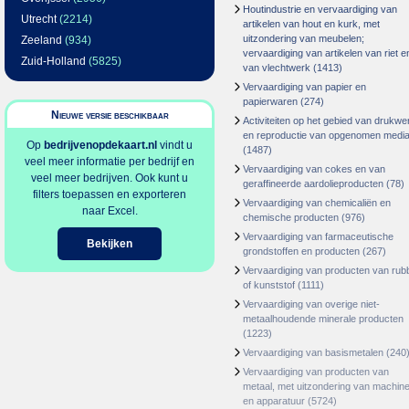
Houtindustrie en vervaardiging van
Utrecht
(2214)
artikelen van hout en kurk, met
uitzondering van meubelen;
Zeeland
(934)
vervaardiging van artikelen van riet e
Zuid-Holland
(5825)
van vlechtwerk
(1413)
Vervaardiging van papier en
papierwaren
(274)
Nieuwe versie beschikbaar
Activiteiten op het gebied van drukwe
en reproductie van opgenomen medi
Op
bedrijvenopdekaart.nl
vindt u
(1487)
veel meer informatie per bedrijf en
Vervaardiging van cokes en van
veel meer bedrijven. Ook kunt u
geraffineerde aardolieproducten
(78)
filters toepassen en exporteren
Vervaardiging van chemicaliën en
naar Excel.
chemische producten
(976)
Vervaardiging van farmaceutische
Bekijken
grondstoffen en producten
(267)
Vervaardiging van producten van rub
of kunststof
(1111)
Vervaardiging van overige niet-
metaalhoudende minerale producten
(1223)
Vervaardiging van basismetalen
(240
Vervaardiging van producten van
metaal, met uitzondering van machin
en apparatuur
(5724)