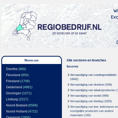
Nederland
Alle sectoren en branches
Industrie
Drenthe
(980)
Flevoland
(850)
Vervaardiging van voedingsmiddelen
(4942)
Friesland
(1706)
Vervaardiging van dranken
(549)
Gelderland
(4961)
Vervaardiging van tabaksproducten
(
Groningen
(1071)
Vervaardiging van textiel
(999)
Limburg
(2317)
Vervaardiging van kleding
(1925)
Noord-Brabant
(6569)
Vervaardiging van leer, lederwaren en
soortgelijke producten van andere
Noord-Holland
(4722)
materialen
(190)
Overijssel
(2956)