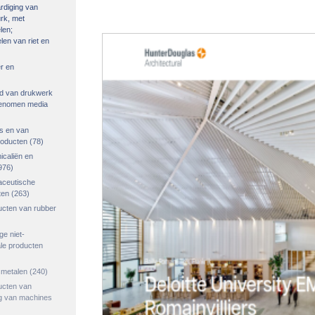
rdiging van
urk, met
len;
len van riet en
r en
ied van drukwerk
genomen media
s en van
roducten
(78)
icaliën en
976)
aceutische
ten
(263)
ucten van rubber
ge niet-
le producten
smetalen
(240)
ucten van
ng van machines