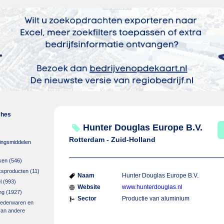
ches
Hunter Douglas Europe B.V.
Rotterdam - Zuid-Holland
ingsmiddelen
ken
(546)
ksproducten
(11)
Naam
Hunter Douglas Europe B.V.
l
(993)
Website
www.hunterdouglas.nl
ng
(1927)
Sector
Productie van aluminium
 lederwaren en
van andere