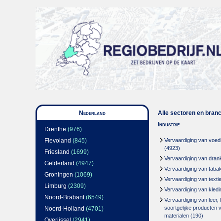
Nederland
Alle sectoren en bran
Industrie
Drenthe
(976)
Flevoland
(845)
Vervaardiging van voed
(4923)
Friesland
(1699)
Vervaardiging van dran
Gelderland
(4947)
Vervaardiging van taba
Groningen
(1069)
Vervaardiging van textie
Limburg
(2309)
Vervaardiging van kledi
Noord-Brabant
(6549)
Vervaardiging van leer,
soortgelijke producten 
Noord-Holland
(4701)
materialen
(190)
Overijssel
(2941)