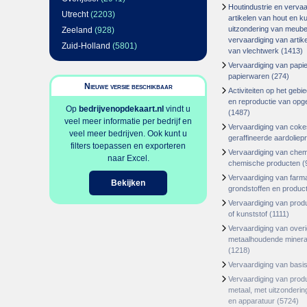
Houtindustrie en vervaa
Utrecht
(2203)
artikelen van hout en k
uitzondering van meube
Zeeland
(928)
vervaardiging van artike
Zuid-Holland
(5801)
van vlechtwerk
(1413)
Vervaardiging van papie
papierwaren
(274)
Nieuwe versie beschikbaar
Activiteiten op het geb
en reproductie van op
Op
bedrijvenopdekaart.nl
vindt u
(1487)
veel meer informatie per bedrijf en
Vervaardiging van coke
veel meer bedrijven. Ook kunt u
geraffineerde aardoliep
filters toepassen en exporteren
Vervaardiging van chem
naar Excel.
chemische producten
(
Vervaardiging van farm
Bekijken
grondstoffen en produc
Vervaardiging van prod
of kunststof
(1111)
Vervaardiging van overi
metaalhoudende minera
(1218)
Vervaardiging van basi
Vervaardiging van prod
metaal, met uitzonderi
en apparatuur
(5724)