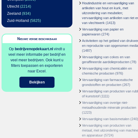
Houtindustrie en vervaardiging van
Utrecht
(2214)
artikelen van hout en kurk, met
uitzondering van meubelen;
Zeeland
(934)
vervaardiging van artikelen van riet e
Zuid-Holland
(5825)
van vlechtwerk
(1413)
Vervaardiging van papier en
papierwaren
(274)
Nieuwe versie beschikbaar
Activiteiten op het gebied van drukwe
en reproductie van opgenomen medi
Op
bedrijvenopdekaart.nl
vindt u
(1487)
veel meer informatie per bedrijf en
Vervaardiging van cokes en van
veel meer bedrijven. Ook kunt u
geraffineerde aardolieproducten
(78)
filters toepassen en exporteren
Vervaardiging van chemicaliën en
naar Excel.
chemische producten
(976)
Vervaardiging van farmaceutische
Bekijken
grondstoffen en producten
(267)
Vervaardiging van producten van rub
of kunststof
(1111)
Vervaardiging van overige niet-
metaalhoudende minerale producten
(1223)
Vervaardiging van basismetalen
(240
Vervaardiging van producten van
metaal, met uitzondering van machin
en apparatuur
(5724)