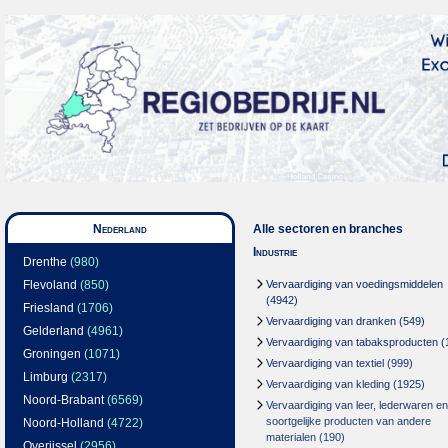
Nederland
Alle sectoren en branches
Industrie
Drenthe
(980)
Flevoland
(850)
Vervaardiging van voedingsmiddelen
(4942)
Friesland
(1706)
Vervaardiging van dranken
(549)
Gelderland
(4961)
Vervaardiging van tabaksproducten
(
Groningen
(1071)
Vervaardiging van textiel
(999)
Limburg
(2317)
Vervaardiging van kleding
(1925)
Noord-Brabant
(6569)
Vervaardiging van leer, lederwaren en
soortgelijke producten van andere
Noord-Holland
(4722)
materialen
(190)
Overijssel
(2956)