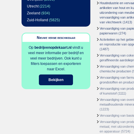
Houtindustrie en vervaa
Utrecht
(2214)
artikelen van hout en k
uitzondering van meube
Zeeland
(934)
vervaardiging van artike
Zuid-Holland
(5825)
van vlechtwerk
(1413)
Vervaardiging van papie
papierwaren
(274)
Nieuwe versie beschikbaar
Activiteiten op het geb
en reproductie van op
Op
bedrijvenopdekaart.nl
vindt u
(1487)
veel meer informatie per bedrijf en
Vervaardiging van coke
veel meer bedrijven. Ook kunt u
geraffineerde aardoliep
filters toepassen en exporteren
Vervaardiging van chem
naar Excel.
chemische producten
(
Vervaardiging van farm
Bekijken
grondstoffen en produc
Vervaardiging van prod
of kunststof
(1111)
Vervaardiging van overi
metaalhoudende minera
(1223)
Vervaardiging van basi
Vervaardiging van prod
metaal, met uitzonderi
en apparatuur
(5724)