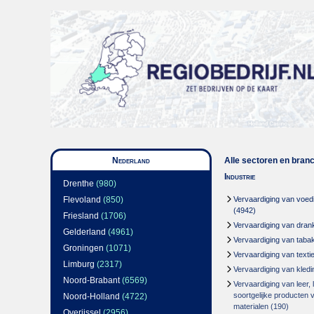
Nederland
Alle sectoren en bran
Industrie
Drenthe
(980)
Flevoland
(850)
Vervaardiging van voed
(4942)
Friesland
(1706)
Vervaardiging van dran
Gelderland
(4961)
Vervaardiging van taba
Groningen
(1071)
Vervaardiging van textie
Limburg
(2317)
Vervaardiging van kledi
Noord-Brabant
(6569)
Vervaardiging van leer,
soortgelijke producten 
Noord-Holland
(4722)
materialen
(190)
Overijssel
(2956)