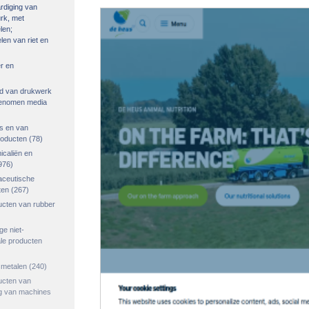
rdiging van
urk, met
len;
len van riet en
r en
ied van drukwerk
genomen media
s en van
roducten
(78)
icaliën en
976)
aceutische
ten
(267)
ucten van rubber
ge niet-
le producten
smetalen
(240)
ucten van
ng van machines