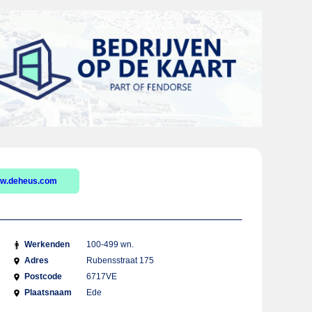
w.deheus.com
Werkenden
100-499 wn.
Adres
Rubensstraat 175
Postcode
6717VE
Plaatsnaam
Ede