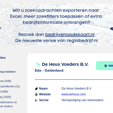
ches
De Heus Voeders B.V.
ww
Ede - Gelderland
ingsmiddelen
ken
(549)
ksproducten
(11)
Naam
De Heus Voeders B.V.
l
(999)
Website
www.deheus.com
ng
(1925)
Sector
Vervaardiging van veevoeders
 lederwaren en
van andere