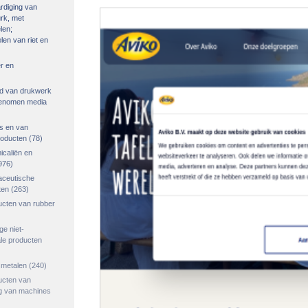
rdiging van
urk, met
len;
len van riet en
r en
ied van drukwerk
genomen media
s en van
roducten
(78)
icaliën en
976)
aceutische
ten
(263)
ucten van rubber
ge niet-
le producten
smetalen
(240)
ucten van
ng van machines