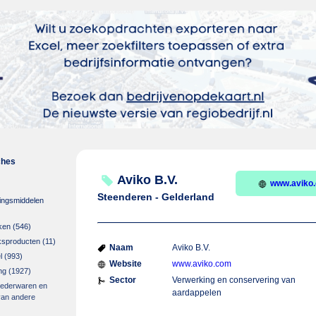
ches
Aviko B.V.
www.aviko
Steenderen - Gelderland
ingsmiddelen
ken
(546)
ksproducten
(11)
Naam
Aviko B.V.
l
(993)
Website
www.aviko.com
ng
(1927)
Sector
Verwerking en conservering van
 lederwaren en
aardappelen
van andere