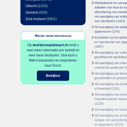
Houtindustrie en vervaa
Utrecht
(2203)
artikelen van hout en k
uitzondering van meube
Zeeland
(928)
vervaardiging van artike
Zuid-Holland
(5801)
van vlechtwerk
(1413)
Vervaardiging van papie
papierwaren
(274)
Nieuwe versie beschikbaar
Activiteiten op het geb
en reproductie van op
Op
bedrijvenopdekaart.nl
vindt u
(1487)
veel meer informatie per bedrijf en
Vervaardiging van coke
veel meer bedrijven. Ook kunt u
geraffineerde aardoliep
filters toepassen en exporteren
Vervaardiging van chem
naar Excel.
chemische producten
(
Vervaardiging van farm
Bekijken
grondstoffen en produc
Vervaardiging van prod
of kunststof
(1111)
Vervaardiging van overi
metaalhoudende minera
(1218)
Vervaardiging van basi
Vervaardiging van prod
metaal, met uitzonderi
en apparatuur
(5724)