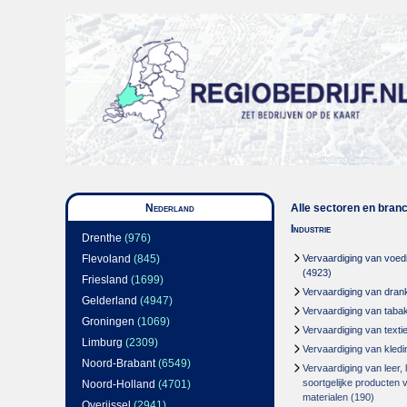
Nederland
Alle sectoren en bran
Industrie
Drenthe
(976)
Flevoland
(845)
Vervaardiging van voed
(4923)
Friesland
(1699)
Vervaardiging van dran
Gelderland
(4947)
Vervaardiging van taba
Groningen
(1069)
Vervaardiging van textie
Limburg
(2309)
Vervaardiging van kledi
Noord-Brabant
(6549)
Vervaardiging van leer,
soortgelijke producten 
Noord-Holland
(4701)
materialen
(190)
Overijssel
(2941)