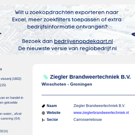
es
Ziegler Brandweertechniek B.V.
isserij
(1602)
Winschoten - Groningen
(15)
 van en handel in
m en gekoelde
Naam
Ziegler Brandweertechniek B.V.
Website
www.zieglerbrandweertechniek.nl
an water;, afval-
 sanering
(64)
Sector
Carrosseriebouw
3616)