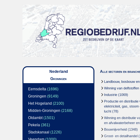
Nederland
Alle sectoren en branch
Groningen
Landbouw, bosbouw en v
Winning van delfstoffen
Eemsdelta
(1696)
Industrie
(1069)
Groningen
(9149)
Productie en distributie
Het Hogeland
(2100)
elektriciteit, gas, stoo
Midden-Groningen
(2168)
lucht
(78)
Oldambt
(1501)
Winning en distributie v
en afvalwaterbeheer en
Pekela
(361)
Bouwnijverheid
(1348)
Stadskanaal
(1226)
Groot- en detailhandel
(
Veendam
(1000)