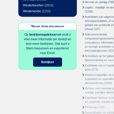
Vervoer en opslag
(706
Westerkwartier
(2810)
Logies-, maaltijd- en d
Westerwolde
(1153)
(1238)
Activiteiten van uitgever
omroepactiviteiten, en ac
gebied van productie en 
Nieuwe versie beschikbaar
inhoud
(167)
Op
bedrijvenopdekaart.nl
vindt u
Telecommunicatie,
computerprogrammerin
veel meer informatie per bedrijf en
consultancy, informatica
veel meer bedrijven. Ook kunt u
en overige activiteiten 
filters toepassen en exporteren
informatiediensten
(553
naar Excel.
Activiteiten op het gebi
dienstverlening en ver
Bekijken
Exploitatie van en hand
goed
(573)
Wetenschappelijke en t
activiteiten en specialis
dienstverlening
(2264)
Verhuur van roerende 
overige zakelijke dienst
Openbaar bestuur, ove
en verplichte sociale v
Onderwijs
(712)
Gezondheids- en welzi