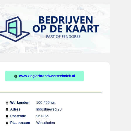
www.zieglerbrandweertechniek.nl
Werkenden
100-499 wn.
Adres
Industrieweg 20
Postcode
9672AS
Plaatsnaam
Winschoten