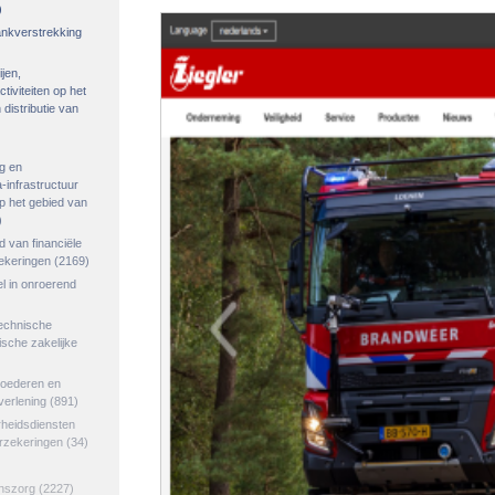
)
rankverstrekking
ijen,
tiviteiten op het
distributie van
g en
-infrastructuur
op het gebied van
)
ed van financiële
zekeringen
(2169)
el in onroerend
echnische
tische zakelijke
goederen en
verlening
(891)
rheidsdiensten
erzekeringen
(34)
jnszorg
(2227)