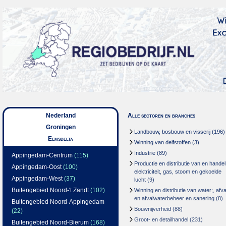
Nederland
Alle sectoren en branches
Groningen
Landbouw, bosbouw en visserij
(196)
Eemsdelta
Winning van delfstoffen
(3)
Industrie
(89)
Appingedam-Centrum
(115)
Productie en distributie van en handel
Appingedam-Oost
(100)
elektriciteit, gas, stoom en gekoelde
Appingedam-West
(37)
lucht
(9)
Buitengebied Noord-'t Zandt
(102)
Winning en distributie van water;, afva
en afvalwaterbeheer en sanering
(8)
Buitengebied Noord-Appingedam
Bouwnijverheid
(88)
(22)
Groot- en detailhandel
(231)
Buitengebied Noord-Bierum
(168)