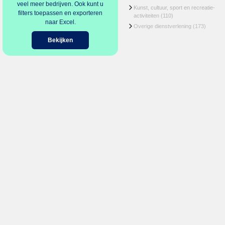
veel meer bedrijven. Ook kunt u
Kunst, cultuur, sport en recreatie-
filters toepassen en exporteren
activiteiten
(110)
naar Excel.
Overige dienstverlening
(173)
Bekijken