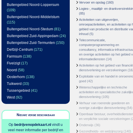
Vervoer en opslag
(160)
Buitengebied Noord-Loppersum
Logies-, maaltijd- en drankverstrekki
(109)
(85)
Buitengebied Noord-Middelstum
Activiteiten van uitgeverijen,
(115)
omroepactiviteiten, en activiteiten op 
Buitengebied Noord-Stedum
(81)
gebied van productie en distributie va
inhoud
(5)
Buitengebied Zuid-Appingedam
(24)
Telecommunicatie,
Buitengebied Zuid-Termunten
(150)
computerprogrammering en
Delfzijl-Centrum
(171)
consultancy, informatica-infrastructuu
en overige activiteiten op het gebied 
Farmsum
(138)
informatiediensten
(14)
Fivelzigt
(17)
Activiteiten op het gebied van financië
Noord
(58)
dienstverlening en verzekeringen
(16
Exploitatie van en handel in onroeren
Oosterhorn
(138)
goed
(42)
Tuikwerd
(33)
Wetenschappelijke en technische
Tussengebied
(41)
activiteiten en specialistische zakelijk
dienstverlening
(105)
West
(92)
Verhuur van roerende goederen en
overige zakelijke dienstverlening
(54)
Openbaar bestuur, overheidsdienste
Nieuwe versie beschikbaar
en verplichte sociale verzekeringen
(
Op
bedrijvenopdekaart.nl
vindt u
Onderwijs
(36)
veel meer informatie per bedrijf en
Gezondheids- en welzijnszorg
(140)