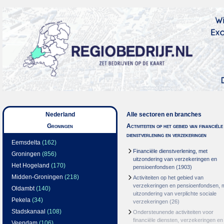
Nederland
Alle sectoren en branches
Groningen
Activiteiten op het gebied van financiële
dienstverlening en verzekeringen
Eemsdelta
(162)
Financiële dienstverlening, met
Groningen
(856)
uitzondering van verzekeringen en
Het Hogeland
(170)
pensioenfondsen
(1903)
Midden-Groningen
(218)
Activiteiten op het gebied van
verzekeringen en pensioenfondsen, 
Oldambt
(140)
uitzondering van verplichte sociale
Pekela
(34)
verzekeringen
(26)
Stadskanaal
(108)
Ondersteunende activiteiten voor
financiële diensten, verzekeringen en
Veendam
(106)