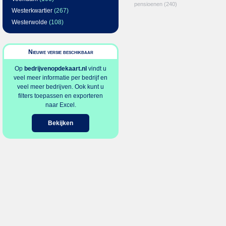
pensioenen
(240)
Westerkwartier
(267)
Westerwolde
(108)
Nieuwe versie beschikbaar
Op
bedrijvenopdekaart.nl
vindt u
veel meer informatie per bedrijf en
veel meer bedrijven. Ook kunt u
filters toepassen en exporteren
naar Excel.
Bekijken