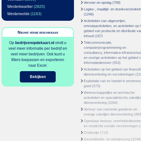
Vervoer en opslag
(709)
Westerkwartier
(2825)
Logies-, maaltijd- en drankverstrekki
Westerwolde
(1163)
(1246)
Activiteiten van uitgeverijen,
omroepactiviteiten, en activiteiten op 
gebied van productie en distributie va
Nieuwe versie beschikbaar
inhoud
(167)
Op
bedrijvenopdekaart.nl
vindt u
Telecommunicatie,
computerprogrammering en
veel meer informatie per bedrijf en
consultancy, informatica-infrastructuu
veel meer bedrijven. Ook kunt u
en overige activiteiten op het gebied 
filters toepassen en exporteren
informatiediensten
(553)
naar Excel.
Activiteiten op het gebied van financië
dienstverlening en verzekeringen
(21
Bekijken
Exploitatie van en handel in onroeren
goed
(573)
Wetenschappelijke en technische
activiteiten en specialistische zakelijk
dienstverlening
(2264)
Verhuur van roerende goederen en
overige zakelijke dienstverlening
(893
Openbaar bestuur, overheidsdienste
en verplichte sociale verzekeringen
(
Onderwijs
(713)
Gezondheids- en welzijnszorg
(2248)