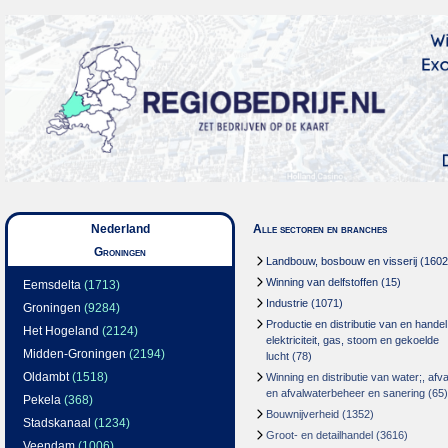
Nederland
Alle sectoren en branches
Groningen
Landbouw, bosbouw en visserij
(1602
Winning van delfstoffen
(15)
Eemsdelta
(1713)
Industrie
(1071)
Groningen
(9284)
Productie en distributie van en handel
Het Hogeland
(2124)
elektriciteit, gas, stoom en gekoelde
Midden-Groningen
(2194)
lucht
(78)
Oldambt
(1518)
Winning en distributie van water;, afva
en afvalwaterbeheer en sanering
(65)
Pekela
(368)
Bouwnijverheid
(1352)
Stadskanaal
(1234)
Groot- en detailhandel
(3616)
Veendam
(1006)