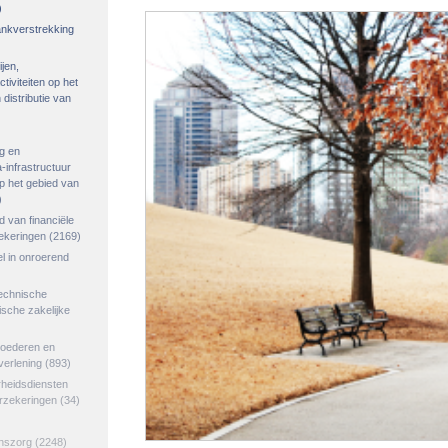
)
rankverstrekking
ijen,
tiviteiten op het
distributie van
g en
-infrastructuur
op het gebied van
)
ed van financiële
zekeringen
(2169)
el in onroerend
echnische
tische zakelijke
goederen en
verlening
(893)
rheidsdiensten
erzekeringen
(34)
jnszorg
(2248)