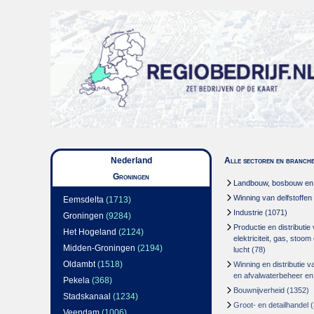
Nederland
Alle sectoren en branch
Groningen
Landbouw, bosbouw en v
Winning van delfstoffen
Eemsdelta
(1713)
Industrie
(1071)
Groningen
(9284)
Productie en distributie
Het Hogeland
(2124)
elektriciteit, gas, stoo
Midden-Groningen
(2194)
lucht
(78)
Oldambt
(1518)
Winning en distributie v
en afvalwaterbeheer en
Pekela
(368)
Bouwnijverheid
(1352)
Stadskanaal
(1234)
Groot- en detailhandel
(
Veendam
(1006)