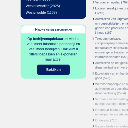
Vervoer en opslag
(709
Westerkwartier
(2825)
Logies-, maaltijd- en d
Westerwolde
(1163)
(1246)
Activiteiten van uitgever
omroepactiviteiten, en ac
gebied van productie en 
Nieuwe versie beschikbaar
inhoud
(167)
Op
bedrijvenopdekaart.nl
vindt u
Telecommunicatie,
computerprogrammerin
veel meer informatie per bedrijf en
consultancy, informatica
veel meer bedrijven. Ook kunt u
en overige activiteiten 
filters toepassen en exporteren
informatiediensten
(553
naar Excel.
Activiteiten op het gebi
dienstverlening en ver
Bekijken
Exploitatie van en hand
goed
(573)
Wetenschappelijke en t
activiteiten en specialis
dienstverlening
(2264)
Verhuur van roerende 
overige zakelijke dienst
Openbaar bestuur, ove
en verplichte sociale v
Onderwijs
(713)
Gezondheids- en welzi