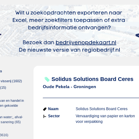
es
Solidus Solutions Board Ceres
isserij
(1602)
Oude Pekela - Groningen
(15)
 van en handel in
m en gekoelde
Naam
Solidus Solutions Board Ceres
Sector
Vervaardiging van papier en karton
an water;, afval-
voor verpakking
 sanering
(65)
3616)