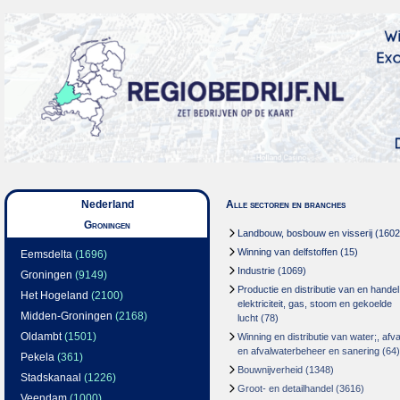
Nederland
Alle sectoren en branches
Groningen
Landbouw, bosbouw en visserij
(1602
Winning van delfstoffen
(15)
Eemsdelta
(1696)
Industrie
(1069)
Groningen
(9149)
Productie en distributie van en handel
Het Hogeland
(2100)
elektriciteit, gas, stoom en gekoelde
Midden-Groningen
(2168)
lucht
(78)
Oldambt
(1501)
Winning en distributie van water;, afva
en afvalwaterbeheer en sanering
(64)
Pekela
(361)
Bouwnijverheid
(1348)
Stadskanaal
(1226)
Groot- en detailhandel
(3616)
Veendam
(1000)