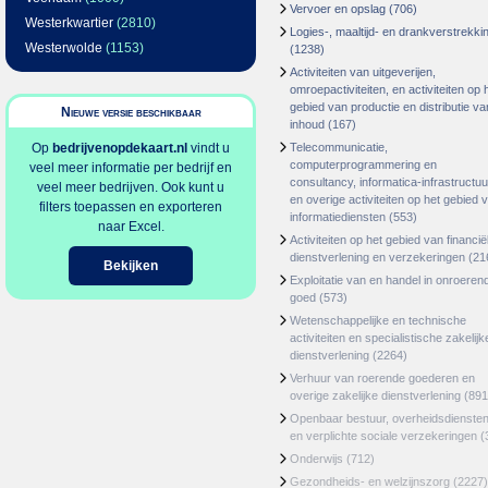
Vervoer en opslag
(706)
Westerkwartier
(2810)
Logies-, maaltijd- en drankverstrekki
Westerwolde
(1153)
(1238)
Activiteiten van uitgeverijen,
omroepactiviteiten, en activiteiten op 
gebied van productie en distributie va
Nieuwe versie beschikbaar
inhoud
(167)
Op
bedrijvenopdekaart.nl
vindt u
Telecommunicatie,
computerprogrammering en
veel meer informatie per bedrijf en
consultancy, informatica-infrastructuu
veel meer bedrijven. Ook kunt u
en overige activiteiten op het gebied 
filters toepassen en exporteren
informatiediensten
(553)
naar Excel.
Activiteiten op het gebied van financië
dienstverlening en verzekeringen
(21
Bekijken
Exploitatie van en handel in onroeren
goed
(573)
Wetenschappelijke en technische
activiteiten en specialistische zakelijk
dienstverlening
(2264)
Verhuur van roerende goederen en
overige zakelijke dienstverlening
(891
Openbaar bestuur, overheidsdienste
en verplichte sociale verzekeringen
(
Onderwijs
(712)
Gezondheids- en welzijnszorg
(2227)