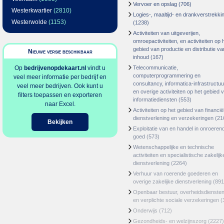
Vervoer en opslag
(706)
Westerkwartier
(2810)
Logies-, maaltijd- en drankverstrekki
Westerwolde
(1153)
(1238)
Activiteiten van uitgeverijen,
omroepactiviteiten, en activiteiten op 
gebied van productie en distributie va
Nieuwe versie beschikbaar
inhoud
(167)
Op
bedrijvenopdekaart.nl
vindt u
Telecommunicatie,
computerprogrammering en
veel meer informatie per bedrijf en
consultancy, informatica-infrastructuu
veel meer bedrijven. Ook kunt u
en overige activiteiten op het gebied 
filters toepassen en exporteren
informatiediensten
(553)
naar Excel.
Activiteiten op het gebied van financië
dienstverlening en verzekeringen
(21
Bekijken
Exploitatie van en handel in onroeren
goed
(573)
Wetenschappelijke en technische
activiteiten en specialistische zakelijk
dienstverlening
(2264)
Verhuur van roerende goederen en
overige zakelijke dienstverlening
(891
Openbaar bestuur, overheidsdienste
en verplichte sociale verzekeringen
(
Onderwijs
(712)
Gezondheids- en welzijnszorg
(2227)