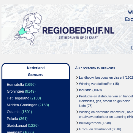
Nederland
Alle sectoren en branches
Groningen
Landbouw, bosbouw en visserij
(1602
Winning van delfstoffen
(15)
Eemsdelta
(1696)
Industrie
(1069)
Groningen
(9149)
Productie en distributie van en handel
Het Hogeland
(2100)
elektriciteit, gas, stoom en gekoelde
Midden-Groningen
(2168)
lucht
(78)
Oldambt
(1501)
Winning en distributie van water;, afva
en afvalwaterbeheer en sanering
(64)
Pekela
(361)
Bouwnijverheid
(1348)
Stadskanaal
(1226)
Groot- en detailhandel
(3616)
Veendam
(1000)