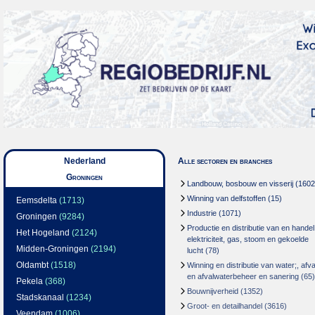
Nederland
Alle sectoren en branches
Groningen
Landbouw, bosbouw en visserij
(1602
Winning van delfstoffen
(15)
Eemsdelta
(1713)
Industrie
(1071)
Groningen
(9284)
Productie en distributie van en handel
Het Hogeland
(2124)
elektriciteit, gas, stoom en gekoelde
Midden-Groningen
(2194)
lucht
(78)
Oldambt
(1518)
Winning en distributie van water;, afva
en afvalwaterbeheer en sanering
(65)
Pekela
(368)
Bouwnijverheid
(1352)
Stadskanaal
(1234)
Groot- en detailhandel
(3616)
Veendam
(1006)