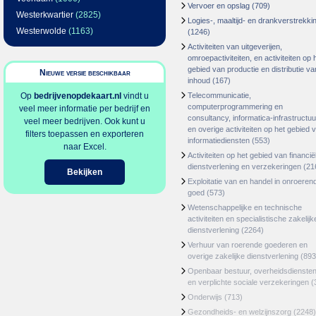
Vervoer en opslag
(709)
Westerkwartier
(2825)
Logies-, maaltijd- en drankverstrekki
Westerwolde
(1163)
(1246)
Activiteiten van uitgeverijen,
omroepactiviteiten, en activiteiten op 
gebied van productie en distributie va
Nieuwe versie beschikbaar
inhoud
(167)
Op
bedrijvenopdekaart.nl
vindt u
Telecommunicatie,
computerprogrammering en
veel meer informatie per bedrijf en
consultancy, informatica-infrastructuu
veel meer bedrijven. Ook kunt u
en overige activiteiten op het gebied 
filters toepassen en exporteren
informatiediensten
(553)
naar Excel.
Activiteiten op het gebied van financië
dienstverlening en verzekeringen
(21
Bekijken
Exploitatie van en handel in onroeren
goed
(573)
Wetenschappelijke en technische
activiteiten en specialistische zakelijk
dienstverlening
(2264)
Verhuur van roerende goederen en
overige zakelijke dienstverlening
(893
Openbaar bestuur, overheidsdienste
en verplichte sociale verzekeringen
(
Onderwijs
(713)
Gezondheids- en welzijnszorg
(2248)