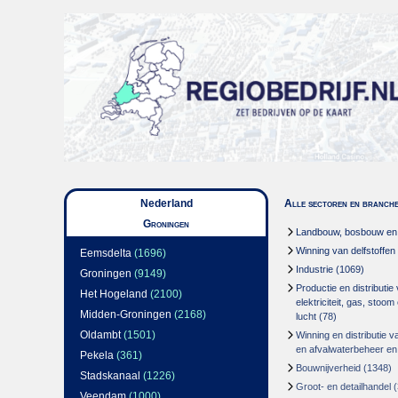
Nederland
Alle sectoren en branch
Groningen
Landbouw, bosbouw en v
Winning van delfstoffen
Eemsdelta
(1696)
Industrie
(1069)
Groningen
(9149)
Productie en distributie
Het Hogeland
(2100)
elektriciteit, gas, stoo
Midden-Groningen
(2168)
lucht
(78)
Oldambt
(1501)
Winning en distributie v
en afvalwaterbeheer en
Pekela
(361)
Bouwnijverheid
(1348)
Stadskanaal
(1226)
Groot- en detailhandel
(
Veendam
(1000)