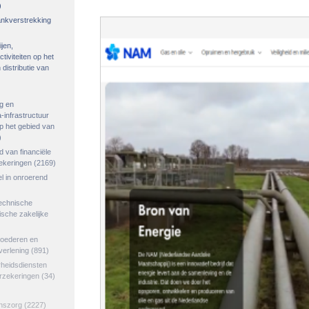
)
rankverstrekking
ijen,
tiviteiten op het
distributie van
g en
-infrastructuur
op het gebied van
)
ed van financiële
zekeringen
(2169)
el in onroerend
echnische
tische zakelijke
goederen en
verlening
(891)
rheidsdiensten
erzekeringen
(34)
jnszorg
(2227)