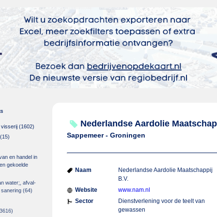
es
Nederlandse Aardolie Maatschapp
isserij
(1602)
Sappemeer - Groningen
(15)
 van en handel in
m en gekoelde
Naam
Nederlandse Aardolie Maatschappij
B.V.
an water;, afval-
Website
www.nam.nl
 sanering
(64)
Sector
Dienstverlening voor de teelt van
gewassen
3616)