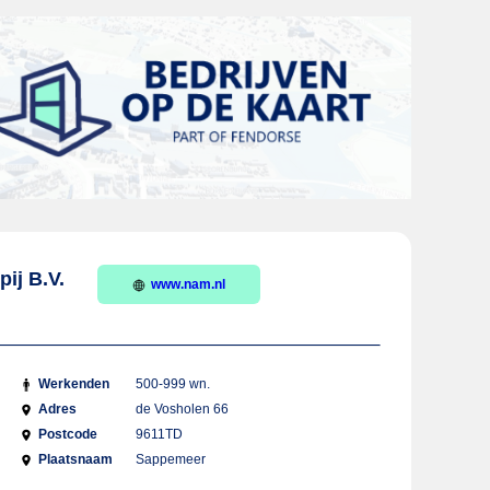
ij B.V.
www.nam.nl
Werkenden
500-999 wn.
Adres
de Vosholen 66
Postcode
9611TD
Plaatsnaam
Sappemeer