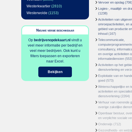
Vervoer en opslag
(706
Westerkwartier
(2810)
Logies-, maaltijd- en d
Westerwolde
(1153)
(1238)
Activiteiten van uitgever
omroepactiviteiten, en ac
gebied van productie en 
Nieuwe versie beschikbaar
inhoud
(167)
Op
bedrijvenopdekaart.nl
vindt u
Telecommunicatie,
computerprogrammerin
veel meer informatie per bedrijf en
consultancy, informatica
veel meer bedrijven. Ook kunt u
en overige activiteiten 
filters toepassen en exporteren
informatiediensten
(553
naar Excel.
Activiteiten op het gebi
dienstverlening en ver
Bekijken
Exploitatie van en hand
goed
(573)
Wetenschappelijke en t
activiteiten en specialis
dienstverlening
(2264)
Verhuur van roerende 
overige zakelijke dienst
Openbaar bestuur, ove
en verplichte sociale v
Onderwijs
(712)
Gezondheids- en welzi