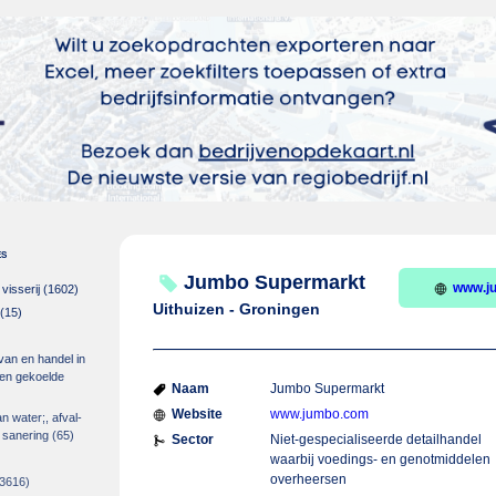
es
Jumbo Supermarkt
www.j
isserij
(1602)
Uithuizen - Groningen
(15)
 van en handel in
m en gekoelde
Naam
Jumbo Supermarkt
Website
www.jumbo.com
an water;, afval-
 sanering
(65)
Sector
Niet-gespecialiseerde detailhandel
waarbij voedings- en genotmiddelen
overheersen
3616)