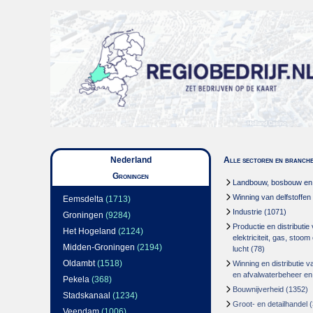
Nederland
Alle sectoren en branch
Groningen
Landbouw, bosbouw en v
Winning van delfstoffen
Eemsdelta
(1713)
Industrie
(1071)
Groningen
(9284)
Productie en distributie
Het Hogeland
(2124)
elektriciteit, gas, stoo
Midden-Groningen
(2194)
lucht
(78)
Oldambt
(1518)
Winning en distributie v
en afvalwaterbeheer en
Pekela
(368)
Bouwnijverheid
(1352)
Stadskanaal
(1234)
Groot- en detailhandel
(
Veendam
(1006)