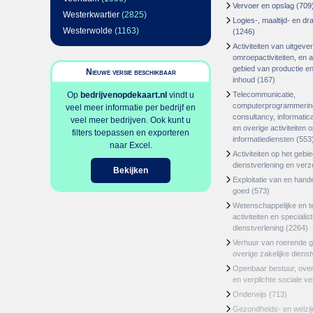
Vervoer en opslag
(709
Westerkwartier
(2825)
Logies-, maaltijd- en d
Westerwolde
(1163)
(1246)
Activiteiten van uitgever
omroepactiviteiten, en ac
gebied van productie en 
Nieuwe versie beschikbaar
inhoud
(167)
Op
bedrijvenopdekaart.nl
vindt u
Telecommunicatie,
computerprogrammerin
veel meer informatie per bedrijf en
consultancy, informatica
veel meer bedrijven. Ook kunt u
en overige activiteiten 
filters toepassen en exporteren
informatiediensten
(553
naar Excel.
Activiteiten op het gebi
dienstverlening en ver
Bekijken
Exploitatie van en hand
goed
(573)
Wetenschappelijke en t
activiteiten en specialis
dienstverlening
(2264)
Verhuur van roerende 
overige zakelijke dienst
Openbaar bestuur, ove
en verplichte sociale v
Onderwijs
(713)
Gezondheids- en welzi