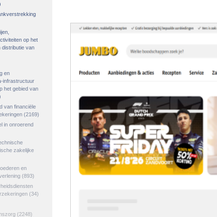
)
rankverstrekking
ijen,
tiviteiten op het
distributie van
g en
-infrastructuur
op het gebied van
)
ed van financiële
zekeringen
(2169)
el in onroerend
echnische
tische zakelijke
goederen en
verlening
(893)
rheidsdiensten
erzekeringen
(34)
jnszorg
(2248)