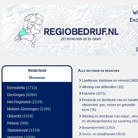
Nederland
Alle sectoren en branches
Groningen
Landbouw, bosbouw en visserij
(1602
Winning van delfstoffen
(15)
Eemsdelta
(1713)
Industrie
(1071)
Groningen
(9284)
Productie en distributie van en handel
Het Hogeland
(2124)
elektriciteit, gas, stoom en gekoelde
Midden-Groningen
(2194)
lucht
(78)
Oldambt
(1518)
Winning en distributie van water;, afva
en afvalwaterbeheer en sanering
(65)
Pekela
(368)
Bouwnijverheid
(1352)
Stadskanaal
(1234)
Groot- en detailhandel
(3616)
Veendam
(1006)