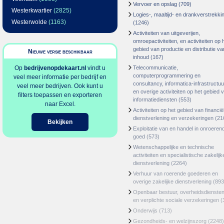
Vervoer en opslag
(709)
Westerkwartier
(2825)
Logies-, maaltijd- en drankverstrekki
Westerwolde
(1163)
(1246)
Activiteiten van uitgeverijen,
omroepactiviteiten, en activiteiten op 
gebied van productie en distributie va
Nieuwe versie beschikbaar
inhoud
(167)
Op
bedrijvenopdekaart.nl
vindt u
Telecommunicatie,
computerprogrammering en
veel meer informatie per bedrijf en
consultancy, informatica-infrastructuu
veel meer bedrijven. Ook kunt u
en overige activiteiten op het gebied 
filters toepassen en exporteren
informatiediensten
(553)
naar Excel.
Activiteiten op het gebied van financië
dienstverlening en verzekeringen
(21
Bekijken
Exploitatie van en handel in onroeren
goed
(573)
Wetenschappelijke en technische
activiteiten en specialistische zakelijk
dienstverlening
(2264)
Verhuur van roerende goederen en
overige zakelijke dienstverlening
(893
Openbaar bestuur, overheidsdienste
en verplichte sociale verzekeringen
(
Onderwijs
(713)
Gezondheids- en welzijnszorg
(2248)