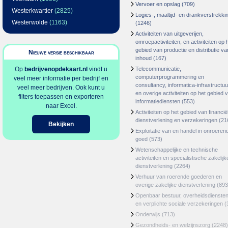
Vervoer en opslag
(709)
Westerkwartier
(2825)
Logies-, maaltijd- en drankverstrekki
Westerwolde
(1163)
(1246)
Activiteiten van uitgeverijen,
omroepactiviteiten, en activiteiten op 
gebied van productie en distributie va
Nieuwe versie beschikbaar
inhoud
(167)
Op
bedrijvenopdekaart.nl
vindt u
Telecommunicatie,
computerprogrammering en
veel meer informatie per bedrijf en
consultancy, informatica-infrastructuu
veel meer bedrijven. Ook kunt u
en overige activiteiten op het gebied 
filters toepassen en exporteren
informatiediensten
(553)
naar Excel.
Activiteiten op het gebied van financië
dienstverlening en verzekeringen
(21
Bekijken
Exploitatie van en handel in onroeren
goed
(573)
Wetenschappelijke en technische
activiteiten en specialistische zakelijk
dienstverlening
(2264)
Verhuur van roerende goederen en
overige zakelijke dienstverlening
(893
Openbaar bestuur, overheidsdienste
en verplichte sociale verzekeringen
(
Onderwijs
(713)
Gezondheids- en welzijnszorg
(2248)