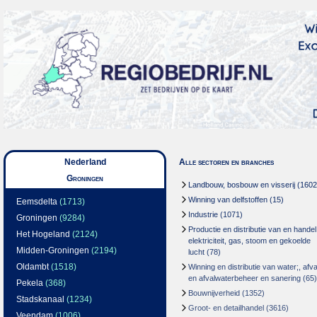
Nederland
Alle sectoren en branches
Groningen
Landbouw, bosbouw en visserij
(1602
Winning van delfstoffen
(15)
Eemsdelta
(1713)
Industrie
(1071)
Groningen
(9284)
Productie en distributie van en handel
Het Hogeland
(2124)
elektriciteit, gas, stoom en gekoelde
Midden-Groningen
(2194)
lucht
(78)
Oldambt
(1518)
Winning en distributie van water;, afva
en afvalwaterbeheer en sanering
(65)
Pekela
(368)
Bouwnijverheid
(1352)
Stadskanaal
(1234)
Groot- en detailhandel
(3616)
Veendam
(1006)