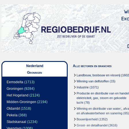
Nederland
Alle sectoren en branches
Groningen
Landbouw, bosbouw en visserij
(1602
Winning van delfstoffen
(15)
Eemsdelta
(1713)
Industrie
(1071)
Groningen
(9284)
Productie en distributie van en handel
Het Hogeland
(2124)
elektriciteit, gas, stoom en gekoelde
Midden-Groningen
(2194)
lucht
(78)
Oldambt
(1518)
Winning en distributie van water;, afva
en afvalwaterbeheer en sanering
(65)
Pekela
(368)
Bouwnijverheid
(1352)
Stadskanaal
(1234)
Groot- en detailhandel
(3616)
Veendam
(1006)