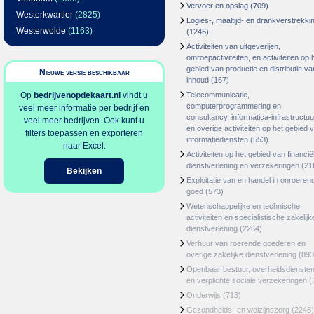
Vervoer en opslag
(709)
Westerkwartier
(2825)
Logies-, maaltijd- en drankverstrekki
Westerwolde
(1163)
(1246)
Activiteiten van uitgeverijen,
omroepactiviteiten, en activiteiten op 
gebied van productie en distributie va
Nieuwe versie beschikbaar
inhoud
(167)
Op
bedrijvenopdekaart.nl
vindt u
Telecommunicatie,
computerprogrammering en
veel meer informatie per bedrijf en
consultancy, informatica-infrastructuu
veel meer bedrijven. Ook kunt u
en overige activiteiten op het gebied 
filters toepassen en exporteren
informatiediensten
(553)
naar Excel.
Activiteiten op het gebied van financië
dienstverlening en verzekeringen
(21
Bekijken
Exploitatie van en handel in onroeren
goed
(573)
Wetenschappelijke en technische
activiteiten en specialistische zakelijk
dienstverlening
(2264)
Verhuur van roerende goederen en
overige zakelijke dienstverlening
(893
Openbaar bestuur, overheidsdienste
en verplichte sociale verzekeringen
(
Onderwijs
(713)
Gezondheids- en welzijnszorg
(2248)