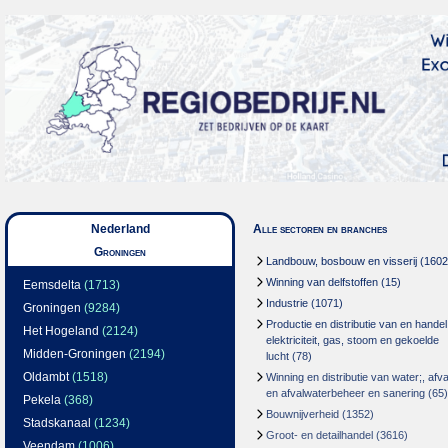
Nederland
Alle sectoren en branches
Groningen
Landbouw, bosbouw en visserij
(1602
Winning van delfstoffen
(15)
Eemsdelta
(1713)
Industrie
(1071)
Groningen
(9284)
Productie en distributie van en handel
Het Hogeland
(2124)
elektriciteit, gas, stoom en gekoelde
Midden-Groningen
(2194)
lucht
(78)
Oldambt
(1518)
Winning en distributie van water;, afva
en afvalwaterbeheer en sanering
(65)
Pekela
(368)
Bouwnijverheid
(1352)
Stadskanaal
(1234)
Groot- en detailhandel
(3616)
Veendam
(1006)