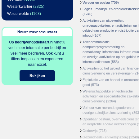
Vervoer en opslag
(709)
Westerkwartier
(2825)
Logies-, maaltijd- en drankverstrekki
Westerwolde
(1163)
(1246)
Activiteiten van uitgeverijen,
omroepactiviteiten, en activiteiten op 
gebied van productie en distributie va
Nieuwe versie beschikbaar
inhoud
(167)
Op
bedrijvenopdekaart.nl
vindt u
Telecommunicatie,
computerprogrammering en
veel meer informatie per bedrijf en
consultancy, informatica-infrastructuu
veel meer bedrijven. Ook kunt u
en overige activiteiten op het gebied 
filters toepassen en exporteren
informatiediensten
(553)
naar Excel.
Activiteiten op het gebied van financië
dienstverlening en verzekeringen
(21
Bekijken
Exploitatie van en handel in onroeren
goed
(573)
Wetenschappelijke en technische
activiteiten en specialistische zakelijk
dienstverlening
(2264)
Verhuur van roerende goederen en
overige zakelijke dienstverlening
(893
Openbaar bestuur, overheidsdienste
en verplichte sociale verzekeringen
(
Onderwijs
(713)
Gezondheids- en welzijnszorg
(2248)