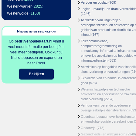
Vervoer en opslag
(709)
Westerkwartier
(2825)
Logies-, maaltijd- en drankverstrekki
Westerwolde
(1163)
(1246)
Activiteiten van uitgeverijen,
omroepactiviteiten, en activiteiten op 
gebied van productie en distributie va
Nieuwe versie beschikbaar
inhoud
(167)
Op
bedrijvenopdekaart.nl
vindt u
Telecommunicatie,
computerprogrammering en
veel meer informatie per bedrijf en
consultancy, informatica-infrastructuu
veel meer bedrijven. Ook kunt u
en overige activiteiten op het gebied 
filters toepassen en exporteren
informatiediensten
(553)
naar Excel.
Activiteiten op het gebied van financië
dienstverlening en verzekeringen
(21
Bekijken
Exploitatie van en handel in onroeren
goed
(573)
Wetenschappelijke en technische
activiteiten en specialistische zakelijk
dienstverlening
(2264)
Verhuur van roerende goederen en
overige zakelijke dienstverlening
(893
Openbaar bestuur, overheidsdienste
en verplichte sociale verzekeringen
(
Onderwijs
(713)
Gezondheids- en welzijnszorg
(2248)