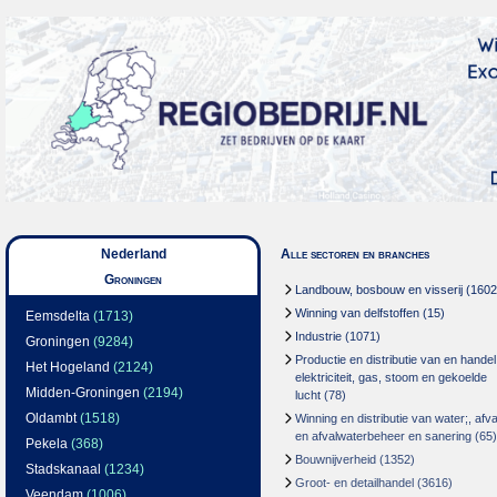
Nederland
Alle sectoren en branches
Groningen
Landbouw, bosbouw en visserij
(1602
Winning van delfstoffen
(15)
Eemsdelta
(1713)
Industrie
(1071)
Groningen
(9284)
Productie en distributie van en handel
Het Hogeland
(2124)
elektriciteit, gas, stoom en gekoelde
Midden-Groningen
(2194)
lucht
(78)
Oldambt
(1518)
Winning en distributie van water;, afva
en afvalwaterbeheer en sanering
(65)
Pekela
(368)
Bouwnijverheid
(1352)
Stadskanaal
(1234)
Groot- en detailhandel
(3616)
Veendam
(1006)