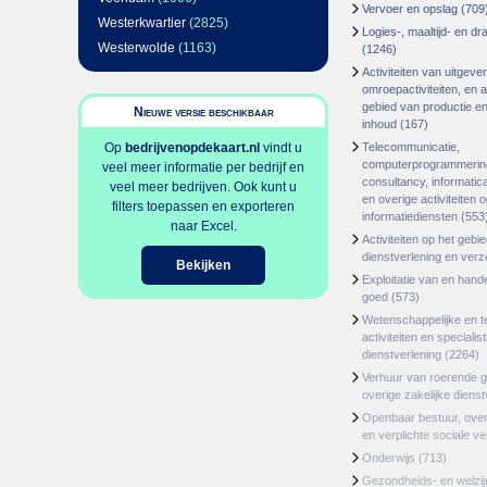
Vervoer en opslag
(709
Westerkwartier
(2825)
Logies-, maaltijd- en d
Westerwolde
(1163)
(1246)
Activiteiten van uitgever
omroepactiviteiten, en ac
gebied van productie en 
Nieuwe versie beschikbaar
inhoud
(167)
Op
bedrijvenopdekaart.nl
vindt u
Telecommunicatie,
computerprogrammerin
veel meer informatie per bedrijf en
consultancy, informatica
veel meer bedrijven. Ook kunt u
en overige activiteiten 
filters toepassen en exporteren
informatiediensten
(553
naar Excel.
Activiteiten op het gebi
dienstverlening en ver
Bekijken
Exploitatie van en hand
goed
(573)
Wetenschappelijke en t
activiteiten en specialis
dienstverlening
(2264)
Verhuur van roerende 
overige zakelijke dienst
Openbaar bestuur, ove
en verplichte sociale v
Onderwijs
(713)
Gezondheids- en welzi