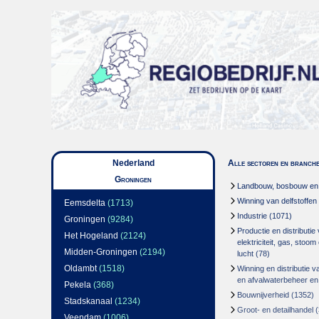
Nederland
Alle sectoren en branch
Groningen
Landbouw, bosbouw en v
Winning van delfstoffen
Eemsdelta
(1713)
Industrie
(1071)
Groningen
(9284)
Productie en distributie
Het Hogeland
(2124)
elektriciteit, gas, stoo
Midden-Groningen
(2194)
lucht
(78)
Oldambt
(1518)
Winning en distributie v
en afvalwaterbeheer en
Pekela
(368)
Bouwnijverheid
(1352)
Stadskanaal
(1234)
Groot- en detailhandel
(
Veendam
(1006)