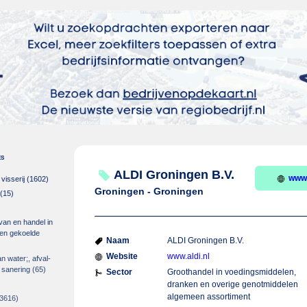
es
ALDI Groningen B.V.
www.
isserij
(1602)
Groningen - Groningen
(15)
 van en handel in
m en gekoelde
Naam
ALDI Groningen B.V.
Website
www.aldi.nl
an water;, afval-
 sanering
(65)
Sector
Groothandel in voedingsmiddelen,
dranken en overige genotmiddelen
algemeen assortiment
3616)