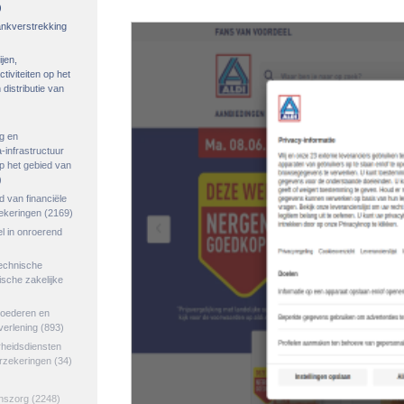
)
rankverstrekking
ijen,
tiviteiten op het
distributie van
g en
-infrastructuur
op het gebied van
)
ed van financiële
zekeringen
(2169)
el in onroerend
echnische
tische zakelijke
goederen en
verlening
(893)
rheidsdiensten
erzekeringen
(34)
jnszorg
(2248)