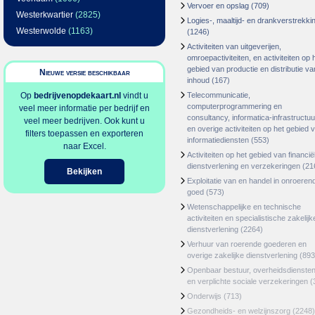
Vervoer en opslag
(709)
Westerkwartier
(2825)
Logies-, maaltijd- en drankverstrekki
Westerwolde
(1163)
(1246)
Activiteiten van uitgeverijen,
omroepactiviteiten, en activiteiten op 
gebied van productie en distributie va
Nieuwe versie beschikbaar
inhoud
(167)
Op
bedrijvenopdekaart.nl
vindt u
Telecommunicatie,
computerprogrammering en
veel meer informatie per bedrijf en
consultancy, informatica-infrastructuu
veel meer bedrijven. Ook kunt u
en overige activiteiten op het gebied 
filters toepassen en exporteren
informatiediensten
(553)
naar Excel.
Activiteiten op het gebied van financië
dienstverlening en verzekeringen
(21
Bekijken
Exploitatie van en handel in onroeren
goed
(573)
Wetenschappelijke en technische
activiteiten en specialistische zakelijk
dienstverlening
(2264)
Verhuur van roerende goederen en
overige zakelijke dienstverlening
(893
Openbaar bestuur, overheidsdienste
en verplichte sociale verzekeringen
(
Onderwijs
(713)
Gezondheids- en welzijnszorg
(2248)