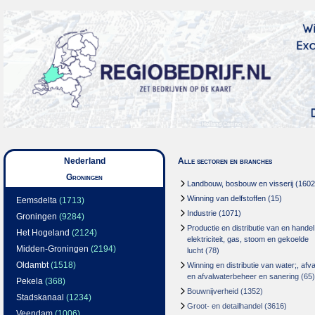
Nederland
Alle sectoren en branches
Groningen
Landbouw, bosbouw en visserij
(1602
Winning van delfstoffen
(15)
Eemsdelta
(1713)
Industrie
(1071)
Groningen
(9284)
Productie en distributie van en handel
Het Hogeland
(2124)
elektriciteit, gas, stoom en gekoelde
Midden-Groningen
(2194)
lucht
(78)
Oldambt
(1518)
Winning en distributie van water;, afva
en afvalwaterbeheer en sanering
(65)
Pekela
(368)
Bouwnijverheid
(1352)
Stadskanaal
(1234)
Groot- en detailhandel
(3616)
Veendam
(1006)