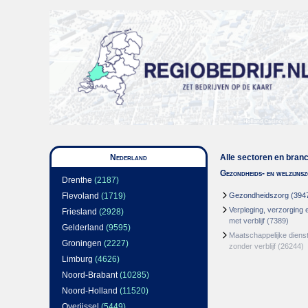
Nederland
Alle sectoren en bran
Gezondheids- en welzijns
Drenthe
(2187)
Flevoland
(1719)
Gezondheidszorg
(394
Verpleging, verzorging 
Friesland
(2928)
met verblijf
(7389)
Gelderland
(9595)
Maatschappelijke dienst
Groningen
(2227)
zonder verblijf
(26244)
Limburg
(4626)
Noord-Brabant
(10285)
Noord-Holland
(11520)
Overijssel
(5449)