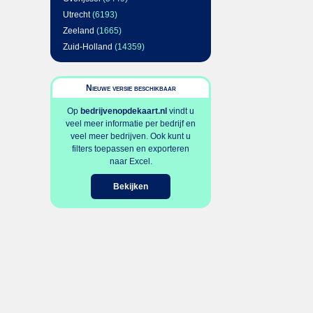
Utrecht
(6193)
Zeeland
(1665)
Zuid-Holland
(14359)
Nieuwe versie beschikbaar
Op
bedrijvenopdekaart.nl
vindt u
veel meer informatie per bedrijf en
veel meer bedrijven. Ook kunt u
filters toepassen en exporteren
naar Excel.
Bekijken