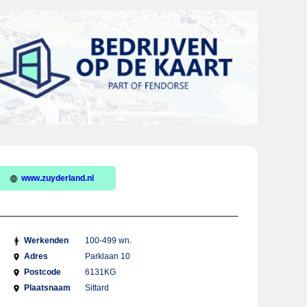
www.zuyderland.nl
Werkenden
100-499 wn.
Adres
Parklaan 10
Postcode
6131KG
Plaatsnaam
Sittard