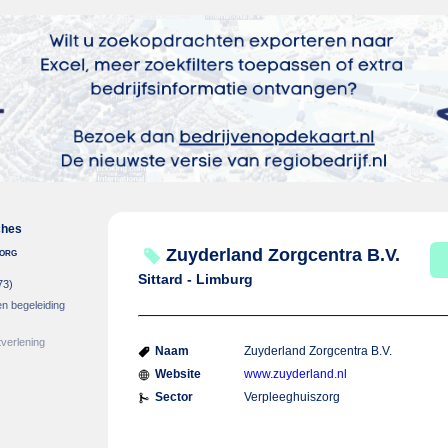
ches
zorg
Zuyderland Zorgcentra B.V.
Sittard - Limburg
73)
en begeleiding
verlening
Naam
Zuyderland Zorgcentra B.V.
Website
www.zuyderland.nl
Sector
Verpleeghuiszorg