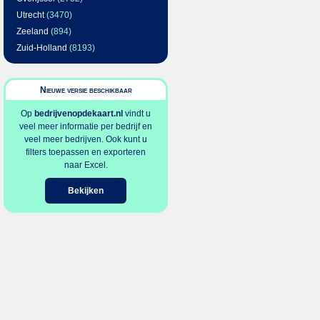
Utrecht
(3470)
Zeeland
(894)
Zuid-Holland
(8193)
Nieuwe versie beschikbaar
Op
bedrijvenopdekaart.nl
vindt u
veel meer informatie per bedrijf en
veel meer bedrijven. Ook kunt u
filters toepassen en exporteren
naar Excel.
Bekijken