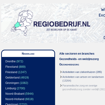
Nederland
Alle sectoren en branches
Gezondheids- en welzijnszorg
Drenthe
(972)
Gezondheidszorg
Flevoland
(889)
Friesland
(1247)
Activiteiten van ziekenhuizen
(285)
Activiteiten van artsen en tandartsen
Gelderland
(4919)
(13264)
Groningen
(1082)
Paramedische zorg en overige
Limburg
(2700)
gezondheidszorg zonder verblijf
(261
Noord-Brabant
(5944)
Noord-Holland
(6618)
Overijssel
(2732)