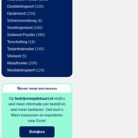
Ooststellingwerf
(100)
Opsterland
(154)
Schiermonnikoog
(6)
Smallingerland
(246)
Súdwest-Fryslân
(396)
Terschelling
(16)
Tytsjerksteradiel
(140)
Vlieland
(5)
Waadhoeke
(206)
Weststellingwerf
(124)
Nieuwe versie beschikbaar
Op
bedrijvenopdekaart.nl
vindt u
veel meer informatie per bedrijf en
veel meer bedrijven. Ook kunt u
filters toepassen en exporteren
naar Excel.
Bekijken