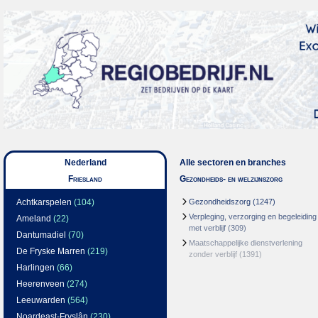
Nederland
Alle sectoren en branches
Friesland
Gezondheids- en welzijnszorg
Achtkarspelen
(104)
Gezondheidszorg
(1247)
Verpleging, verzorging en begeleiding
Ameland
(22)
met verblijf
(309)
Dantumadiel
(70)
Maatschappelijke dienstverlening
De Fryske Marren
(219)
zonder verblijf
(1391)
Harlingen
(66)
Heerenveen
(274)
Leeuwarden
(564)
Noardeast-Fryslân
(230)