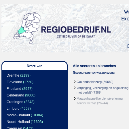
Nederland
Alle sectoren en branches
Gezondheids- en welzijnszorg
Drenthe
(2199)
Flevoland
(1730)
Gezondheidszorg
(39660)
Verpleging, verzorging en begeleiding
Friesland
(2947)
met verblijf
(7389)
Gelderland
(9666)
Maatschappelijke dienstverlening
Groningen
(2248)
zonder verblijf
(26244)
Limburg
(4667)
Noord-Brabant
(10384)
Noord-Holland
(11603)
Overijssel
(5472)