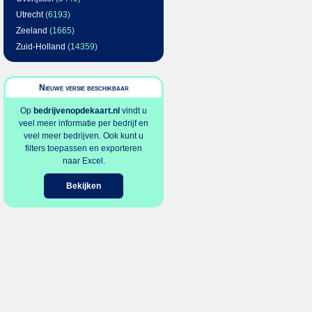
Utrecht
(6193)
Zeeland
(1665)
Zuid-Holland
(14359)
Nieuwe versie beschikbaar
Op
bedrijvenopdekaart.nl
vindt u
veel meer informatie per bedrijf en
veel meer bedrijven. Ook kunt u
filters toepassen en exporteren
naar Excel.
Bekijken