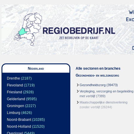
Nederland
Alle sectoren en branches
Gezondheids- en welzijnszorg
Drenthe
(2187)
Flevoland
(1719)
Gezondheidszorg
(39473)
Verpleging, verzorging en begeleiding
Friesland
(2928)
met verblijf
(7389)
Gelderland
(9595)
Maatschappelijke dienstverlening
Groningen
(2227)
zonder verblijf
(26244)
Limburg
(4626)
Noord-Brabant
(10285)
Noord-Holland
(11520)
Overijssel
(5449)