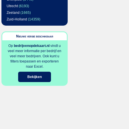
Utrecht
(6193)
Zeeland
(1665)
Zuid-Holland
(14359)
Nieuwe versie beschikbaar
Op
bedrijvenopdekaart.nl
vindt u
veel meer informatie per bedrijf en
veel meer bedrijven. Ook kunt u
filters toepassen en exporteren
naar Excel.
Bekijken