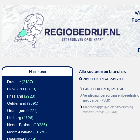
Nederland
Alle sectoren en branches
Gezondheids- en welzijnszorg
Drenthe
(2187)
Flevoland
(1719)
Gezondheidszorg
(39473)
Verpleging, verzorging en begeleiding
Friesland
(2928)
met verblijf
(7389)
Gelderland
(9595)
Maatschappelijke dienstverlening
Groningen
(2227)
zonder verblijf
(26244)
Limburg
(4626)
Noord-Brabant
(10285)
Noord-Holland
(11520)
Overijssel
(5449)