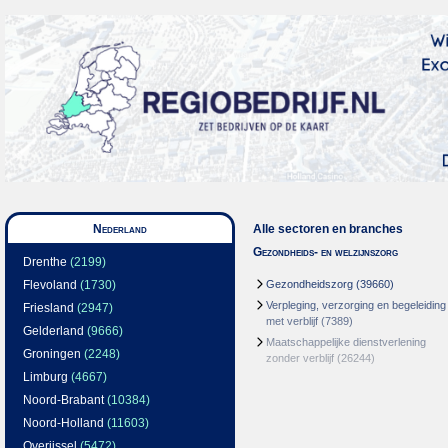
Nederland
Alle sectoren en branches
Gezondheids- en welzijnszorg
Drenthe
(2199)
Flevoland
(1730)
Gezondheidszorg
(39660)
Verpleging, verzorging en begeleiding
Friesland
(2947)
met verblijf
(7389)
Gelderland
(9666)
Maatschappelijke dienstverlening
Groningen
(2248)
zonder verblijf
(26244)
Limburg
(4667)
Noord-Brabant
(10384)
Noord-Holland
(11603)
Overijssel
(5472)