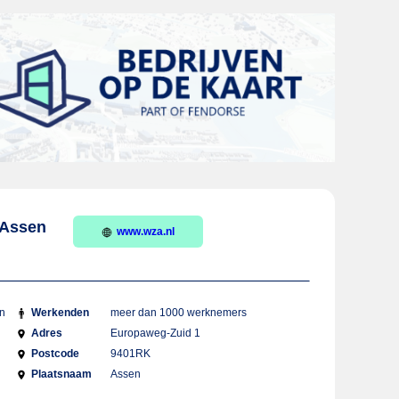
 Assen
www.wza.nl
en
Werkenden
meer dan 1000 werknemers
Adres
Europaweg-Zuid 1
Postcode
9401RK
Plaatsnaam
Assen