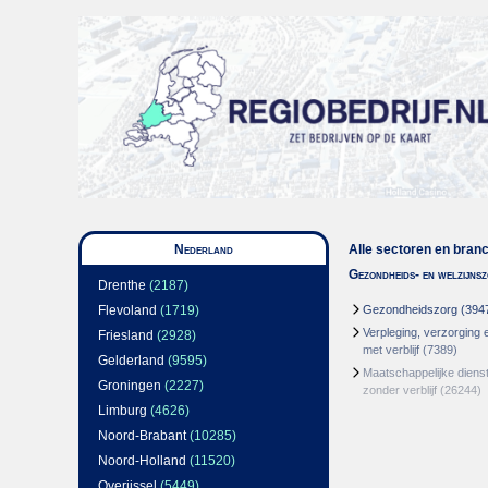
Nederland
Alle sectoren en bran
Gezondheids- en welzijns
Drenthe
(2187)
Flevoland
(1719)
Gezondheidszorg
(394
Verpleging, verzorging 
Friesland
(2928)
met verblijf
(7389)
Gelderland
(9595)
Maatschappelijke dienst
Groningen
(2227)
zonder verblijf
(26244)
Limburg
(4626)
Noord-Brabant
(10285)
Noord-Holland
(11520)
Overijssel
(5449)