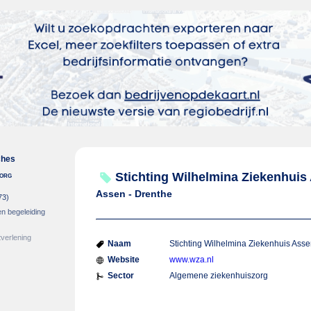
ches
zorg
Stichting Wilhelmina Ziekenhuis
Assen - Drenthe
73)
en begeleiding
verlening
Naam
Stichting Wilhelmina Ziekenhuis Ass
Website
www.wza.nl
Sector
Algemene ziekenhuiszorg