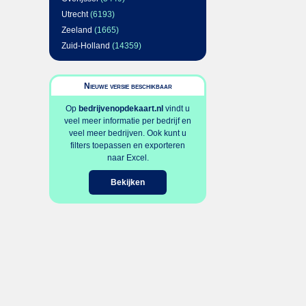
Utrecht
(6193)
Zeeland
(1665)
Zuid-Holland
(14359)
Nieuwe versie beschikbaar
Op
bedrijvenopdekaart.nl
vindt u
veel meer informatie per bedrijf en
veel meer bedrijven. Ook kunt u
filters toepassen en exporteren
naar Excel.
Bekijken