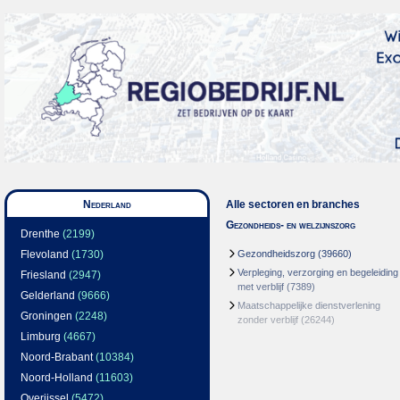
Nederland
Alle sectoren en branches
Gezondheids- en welzijnszorg
Drenthe
(2199)
Flevoland
(1730)
Gezondheidszorg
(39660)
Verpleging, verzorging en begeleiding
Friesland
(2947)
met verblijf
(7389)
Gelderland
(9666)
Maatschappelijke dienstverlening
Groningen
(2248)
zonder verblijf
(26244)
Limburg
(4667)
Noord-Brabant
(10384)
Noord-Holland
(11603)
Overijssel
(5472)